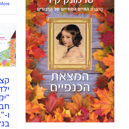
More
"המצאת הכנ
קצר
ילד
"יק
חבר
ו-"
בגל