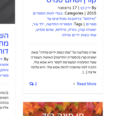
By
ירין כץ
|
17 בדצמבר
2015
|
Categories:
בעלי חנות הספרים
"מילתא" ברחובות ממליצים על
ספרים
|
Tags:
הספריה החדשה
,
ילד עיר
,
ישעיהו קורן
,
כנרת
,
מילתא
,
שהם סמיט
,
השא
שתי כפות ידיים ומילה
מחב
דור
אורה ממליצה על "שתי כפות ידיים ומילה" מאת
ישעיהו קורן (הספריה החדשה) האישה הצעירה
By
יר
שעל הסימניה המצורפת לספר היא אמא שלי,
אנשים
הרבה לפני שהפכה להיות אמא שלי. היא עלתה
והתקש
ארצה [...]
ספרים
2
Read More
1) מה
הפנימי
בכתה י
אליו ומג