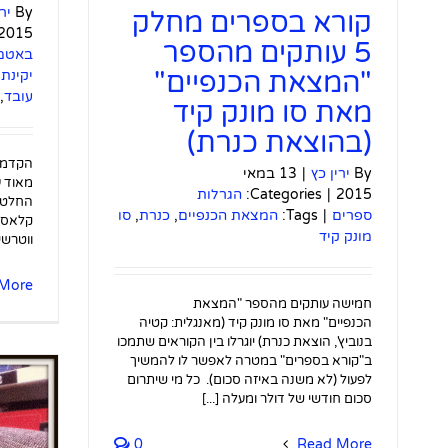
By
יר
קורא בספרים מחלק
2015
5 עותקים מהספר
באטמ
"המצאת הכנפיים"
יקינתו
עובד
,
מאת סו מונק קיד
(בהוצאת כנרת)
הקדמה
By
ירין כץ
|
13 במאי
מאוד ע
2015
|
Categories:
הגרלות
החלטתי
ספרים
|
Tags:
המצאת הכנפיים
,
כנרת
,
סו
קלאסיי
מונק קיד
ווטרשיפ
More
חמישה עותקים מהספר "המצאת
הכנפיים" מאת סו מונק קיד (מאנגלית: קטיה
בנוביץ', הוצאת כנרת) יוגרלו בין הקוראים שתמכו
ב"קורא בספרים" במטרה לאפשר לו להמשיך
לפעול (לא משנה באיזה סכום). כל מי שיתרום
סכום חודשי של דולר ומעלה [...]
0
Read More