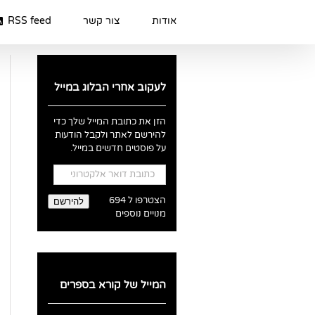
Ski
t
אודות
צור קשר
RSS feed
conten
לעקוב אחרי הבלוג במייל
הזן את כתובת המייל שלך כדי
להירשם לאתר ולקבל הודעות
על פוסטים חדשים במייל.
כתובת
דואר
אלקטרוני
הצטרפו ל 694
להירשם
מנויים נוספים
המייל של קורא בספרים