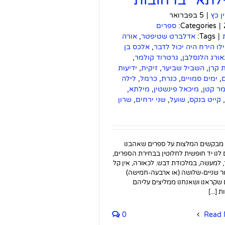
ין כץ
|
5 בפברואר
|
Categories:
ספרים
|
Tags:
אדלברט שטיפטר
,
אורה
לו הירח היה יכול לדבר
,
אלכס בן
אורג הלנסלבן
,
גרטרוד קולמר
,
 קרן
,
השביל שביער
,
זיקית
,
ידיעות
,
ימים סמויים
,
כנרת
,
כרמל
,
לילה
מר קטן
,
מיכאל פינשטין
,
מילתא
,
,
קייט בנקס
,
שועל
,
שני ירחים
,
שרון
מבקשים המלצות על ספרים שאהבנו
ם לנו יד חופשית לחלוטין בבחירת הספרים,
 למעשה, במלכודת דבש. לכאורה, אין קל
ר שניים-שלושה (או ארבעה-חמישה)
שקראנו ושאנחנו ממליצים עליהם
 [...]
0
Read 