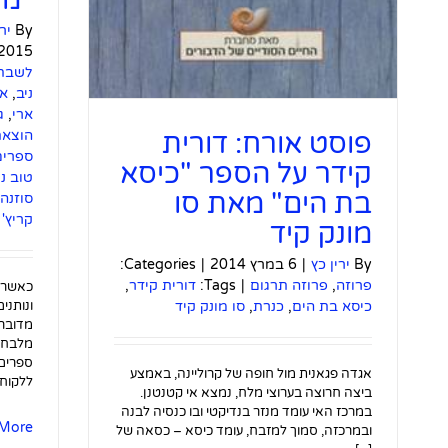
By
יר
2015
לשבת
ניב
,
אי
ארי
,
ג
הוצאת
פוסט אורח: דורית
ספרים
קידר על הספר "כיסא
טוב נ
בת הים" מאת סו
סוזנה
קריץ'
מונק קיד
By
ירין כץ
|
6 במרץ 2014
|
Categories:
פרוזה
,
פרוזה תרגום
|
Tags:
דורית קידר
,
כאשר 
ונותני
כיסא בת הים
,
כנרת
,
סו מונק קיד
מדובר,
מלבחו
ספרים 
אגדה פגאנית מול חופה של קרוליינה, באמצע
ללקוחות
ביצה חרוצה בערוצי מלח, נמצא אי קטנטנן.
במרכז האי עומד מנזר בנדיקטי ובו כנסיה לבנה
More
ובמרכזה, סמוך למזבח, עומד כיסא – כסאה של