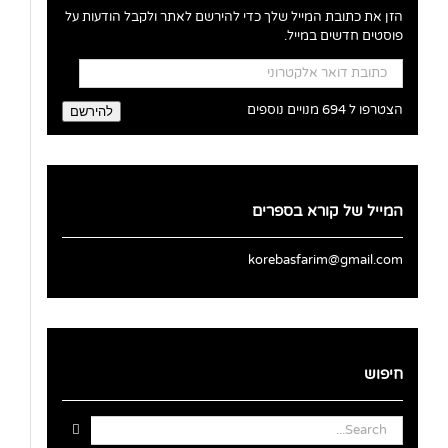
הזן את כתובת המייל שלך כדי להירשם לאתר ולקבל הודעות על
פוסטים חדשים במייל.
כתובת
דואר
אלקטרוני
הצטרפו ל 694 מנויים נוספים
להירשם
המייל של קורא בספרים
korebasfarim@gmail.com
חיפוש
Search
for: