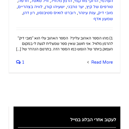
העולמי
,
הרוקי מורקמי
,
הרמן מלוויל
,
וויל טאטל
,
חרפה
,
טורפים של קיץ
,
יער נורבגי
,
ישעיהו קורן
,
לוויה בצהריים
,
מובי דיק
,
ענת עינהר
,
רוברט לואיס סטיבנסון
,
רון דהן
,
שמעון אדף
1) מהו הספר האהוב עלייך? הספר האהוב עלי הוא "מובי דיק"
להרמן מלוויל. אני חושב שאין ספר שמצליח לגעת לי במקום
העמוק ביותר של הנפש כמו הספר הזה. בתרגום הנהדר של [...]
1
Read More
לעקוב אחרי הבלוג במייל