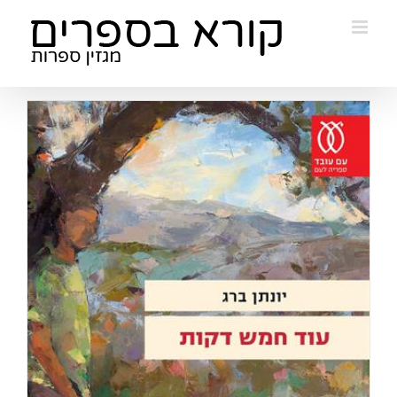
Ski
t
conten