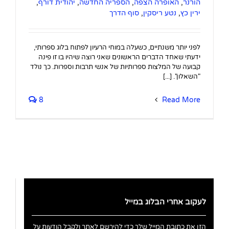
הורנר
,
האופרה הצפה
,
הספריה החדשה
,
יהודית דורף
,
ירין כץ
,
נטע ריסקין
,
סוף הדרך
לפני יותר משנתיים, כשעלה במוחי הרעיון לפתוח בלוג ספרותי,
ידעתי שאחד הדברים הראשונים שאני רוצה שיהיו בו זו פינה
קבועה של המלצות ספרותיות של אנשי תרבות וספרות. כך נולד
"השאלון". [...]
8
Read More
לעקוב אחרי הבלוג במייל
הזן את כתובת המייל שלך כדי להירשם לאתר ולקבל הודעות על