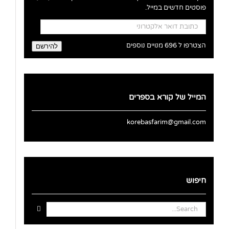
פוסטים חדשים במייל.
כתובת
דואר
אלקטרוני
הצטרפו ל 696 מנויים נוספים
להירשם
המייל של קורא בספרים
korebasfarim@gmail.com
חיפוש
Search
for: