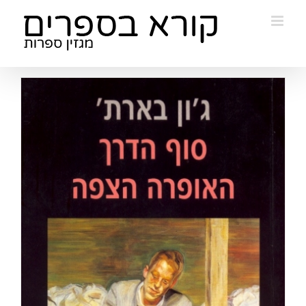
Ski
t
conten