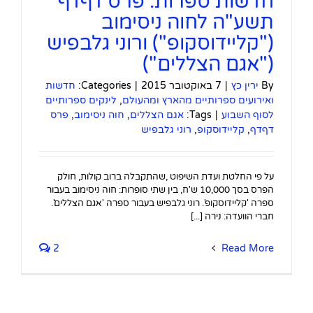
חדשות ספרות: פרס דףדף
תשע"ה לחוה ניסימוב
("קליידוסקופ") ורוני גלבפיש
("אגם הצללים")
By
ירין כץ
|
7 באוקטובר 2015
|
Categories:
חדשות
ואירועים ספרותיים מהארץ ומהעולם
,
לינקים ספרותיים
לסוף השבוע
|
Tags:
אגם הצללים
,
חוה ניסימוב
,
פרס
דףדף
,
קליידוסקופ
,
רוני גלבפיש
על פי החלטת ועדת השיפוט ,שהתקבלה ברוב קולות, חולק
הפרס בסך 10,000 ש'ח, בין שתי סופרות: חוה ניסימוב בעבור
ספרה 'קליידוסקופ'. רוני גלבפיש בעבור ספרה 'אגם הצללים'.
חברי הוועדה: נירה [...]
2
Read More