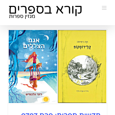
Ski
t
conten