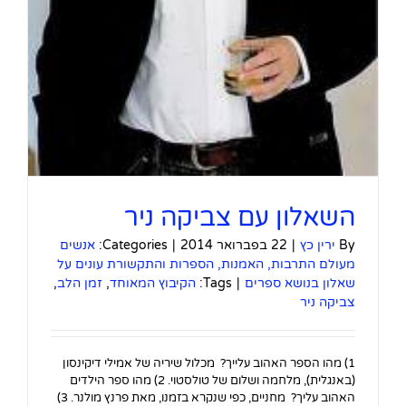
השאלון עם צביקה ניר
By
ירין כץ
|
22 בפברואר 2014
|
Categories:
אנשים
מעולם התרבות, האמנות, הספרות והתקשורת עונים על
שאלון בנושא ספרים
|
Tags:
הקיבוץ המאוחד
,
זמן הלב
,
צביקה ניר
1) מהו הספר האהוב עלייך? מכלול שיריה של אמילי דיקינסון
(באנגלית), מלחמה ושלום של טולסטוי. 2) מהו ספר הילדים
האהוב עליך? מחניים, כפי שנקרא בזמנו, מאת פרנץ מולנר. 3)