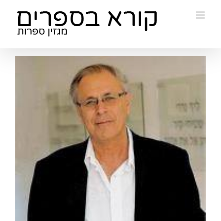
Ski
t
conten