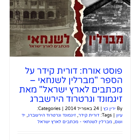
פוסט אורח: דורית קידר על
הספר "מברלין לשנחאי –
מכתבים לארץ ישראל" מאת
זיגמונד וגרטרוד הירשברג
By
ירין כץ
|
24 באפריל 2014
|
Categories:
עיון
|
Tags:
דורית קידר
,
זיגמונד וגרטרוד הירשברג
,
יד
ושם
,
מברלין לשנחאי - מכתבים לארץ ישראל