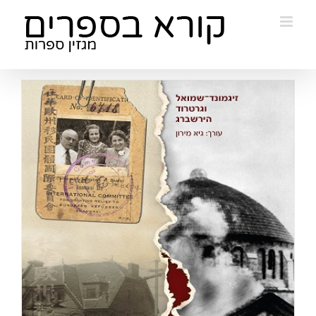
Ski
t
conten