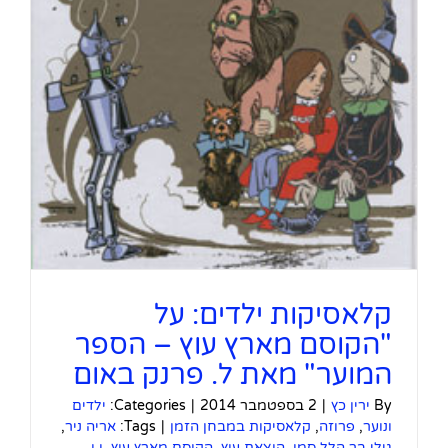
קלאסיקות ילדים: על
"הקוסם מארץ עוץ – הספר
המוער" מאת ל. פרנק באום
By
ירין כץ
|
2 בספטמבר 2014
|
Categories:
ילדים
ונוער
,
פרוזה
,
קלאסיקות במבחן הזמן
|
Tags:
אריה ניר
,
גילי בר הלל סמו
,
הוצאת עוץ
,
הקוסם מארץ עוץ
,
ו.ו