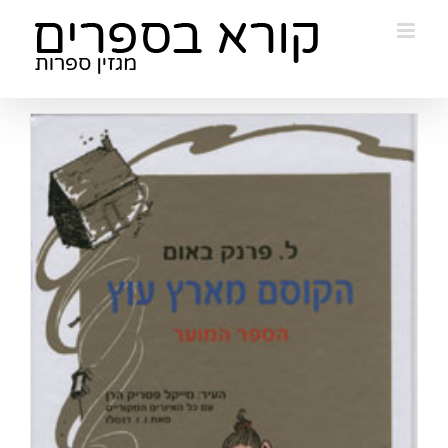
Ski
t
conten