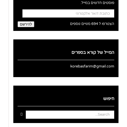
פוסטים חדשים במייל.
כתובת
דואר
אלקטרוני
הצטרפו ל 694 מנויים נוספים
להירשם
המייל של קורא בספרים
korebasfarim@gmail.com
חיפוש
Search
for: