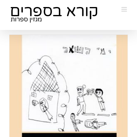
Ski
t
conten