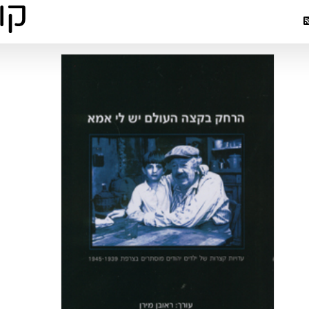
ביקורת או
הספר "הרחק
קצרות של
ע