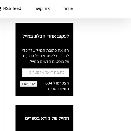
Ski
t
אודות
צור קשר
RSS feed
conten
לעקוב אחרי הבלוג במייל
הזן את כתובת המייל שלך כדי
להירשם לאתר ולקבל הודעות
על פוסטים חדשים במייל.
כתובת
דואר
אלקטרוני
הצטרפו ל 694
להירשם
מנויים נוספים
המייל של קורא בספרים