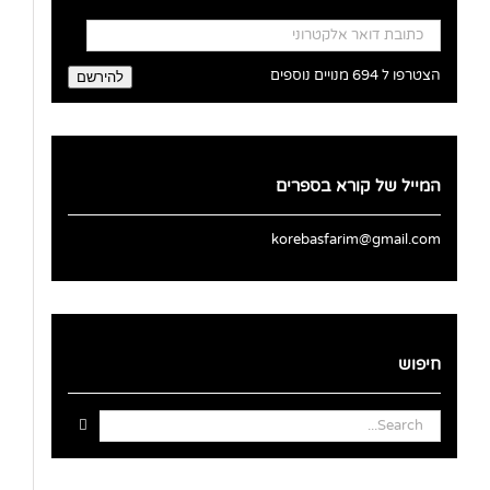
כתובת
דואר
אלקטרוני
הצטרפו ל 694 מנויים נוספים
להירשם
המייל של קורא בספרים
korebasfarim@gmail.com
חיפוש
Search
for: