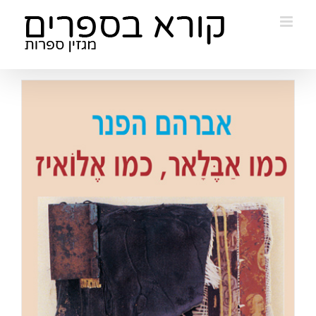
Ski
t
conten