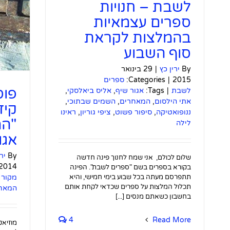
לשבת – חנויות
ספרים עצמאיות
בהמלצות לקראת
סוף השבוע
By
ירין כץ
|
29 בינואר
2015
|
Categories:
ספרים
פוס
לשבת
|
Tags:
אגור שיף
,
אליס ביאלסקי
,
אתי הילסום
,
המאחרים
,
השמים שבתוכי
,
קיד
ננופואטיקה
,
סיפור פשוט
,
ציפי גוריון
,
ראינו
"המ
לילה
אגו
By
יר
שלום לכולם, אני שמח לחנוך פינה חדשה
2014
בקורא בספרים בשם "ספרים לשבת". הפינה
תתפרסם מעתה בכל שבוע בימי חמישי, והיא
מקור
תכלול המלצות על ספרים שכדאי לקחת אותם
המאח
בחשבון כשאתם מנסים [...]
4
Read More
מוזיאק