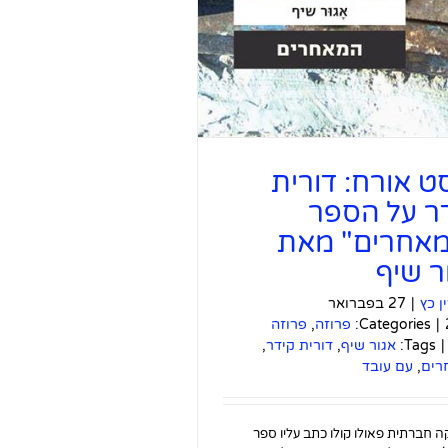
ט אורח: דורית
ר על הספר
אחרים" מאת
ר שיף
ין כץ
|
27 בפברואר
|
Categories:
פרוזה
,
פרוזה
|
Tags:
אגור שיף
,
דורית קידר
,
רים
,
עם עובד
ה חברתית פאולו קולו כתב עליו ספר