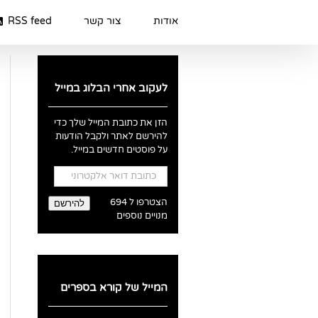
Ski
t
אודות
צור קשר
RSS feed
conten
לעקוב אחרי הבלוג במייל
הזן את כתובת המייל שלך כדי
להירשם לאתר ולקבל הודעות
על פוסטים חדשים במייל.
כתובת
דואר
אלקטרוני
הצטרפו ל 694
להירשם
מנויים נוספים
המייל של קורא בספרים