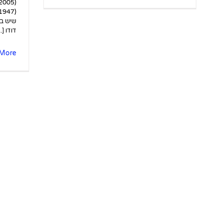
שיש בו
דודו [..
More