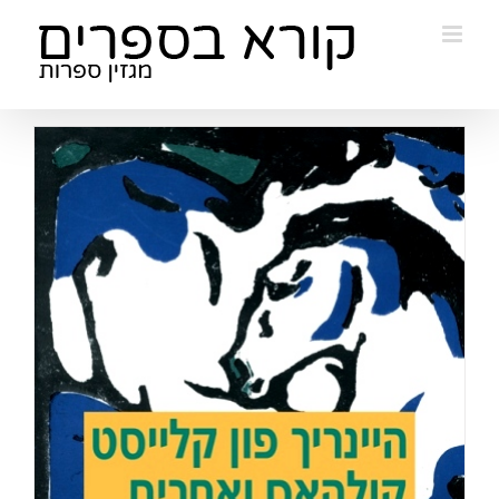
Ski
t
conten
ב