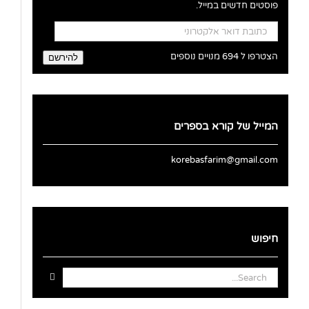
פוסטים חדשים במייל.
כתובת
דואר
אלקטרוני
הצטרפו ל 694 מנויים נוספים
להירשם
המייל של קורא בספרים
korebasfarim@gmail.com
חיפוש
Search
for: