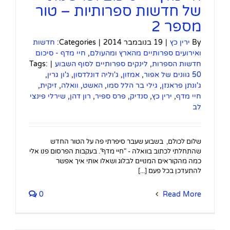
של חדשות ספרותיות – טור
מספר 2
By
ירין כץ
|
19 בנובמבר 2014
|
Categories:
חדשות
ואירועים ספרותיים מהארץ ומהעולם
,
חיי מדף - סיכום
חדשות הספרות
,
לינקים ספרותיים לסוף השבוע
|
Tags:
50 גוונים של אפור
,
אמזון
,
ג'וליה דונלדסון
,
ג'ון גרין
,
ג'ונתן פראנזן
,
גילי בר הלל סמו
,
האשט
,
וואלה
,
זיקית
,
חיי מדף
,
ירין כץ
,
סנדיק
,
פרס ספיר
,
רון דהן
,
שירלי פינצי
לב
שלום לכולם, בשבוע שעבר סיפרתי פה על הטור החדש
שהתחלתי לכתוב בוואלה - "חיי מדף". בעקבות הפרסום פנו אלי
כמה מהקוראים המנויים לבלוג ושאלו אותי איך אפשר
להתעדכן בכל פעם [...]
0
Read More