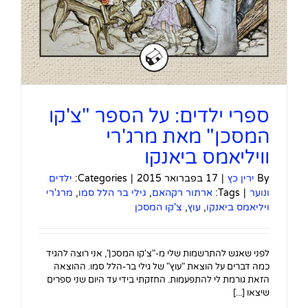
ספרי ילדים: על הספר "צ'קו
המסכן" מאת מרג'רי
וויליאמס ביאנקו
By
ירין כץ
|
17 בפברואר 2015
|
Categories:
ילדים
ונוער
|
Tags:
ארתור רקהאם
,
גילי בר הלל סמו
,
מרג'רי
ויליאמס ביאנקו
,
עוץ
,
צ'קו המסכן
לפני שאגש להתרשמות שלי מ-"צ'קו המסכן", אני רוצה להגיד
כמה דברים על הוצאת "עוץ" של גילי בר-הלל סמו. ההוצאה
הזאת גורמת לי להתפעמות. החזקתי בידי עד היום שני ספרים
שיצאו [...]