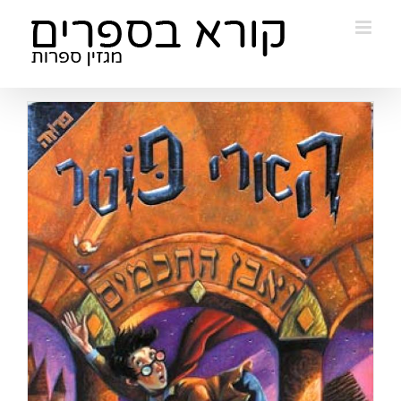
Ski
t
conten