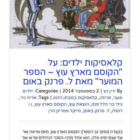
קלאסיקות ילדים: על
"הקוסם מארץ עוץ – הספר
המוער" מאת ל. פרנק באום
By
ירין כץ
|
2 בספטמבר 2014
|
Categories:
ילדים
ונוער
,
פרוזה
,
קלאסיקות במבחן הזמן
|
Tags:
אריה ניר
,
גילי בר הלל סמו
,
הוצאת עוץ
,
הקוסם מארץ עוץ
,
ו.ו
דנסלו
,
ל. פרנק באום
,
מייקל פטריק הרן
בקצרה (מתוך גב הספר): הקוסם מארץ עוץ, מיום שראה אור
ועד עצם ימינו אלה, הוא אחד מרבי-המכר הגדולים שראו אור