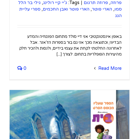
פרוזה
,
פרוזה תרגום
|
Tags:
ג'יי קיי רולינג
,
גילי בר הלל
סמו
,
הארי פוטר
,
הארי פוטר ואבן החכמים
,
ספרי עליית
הגג
באופן אינסטנקטיבי אני דיי סולד מתחום הפנטזיה והמדע
הבדיוני, וכתוצאה מכך אני גם בור בספרות הז'אנר. אבל
לאחרונה החלטתי לקחת את עצמי בידיים, ולנסות ולהכיר חלק
מהיצירות הפופלריות בתחום. לצורך [...]
0
Read More