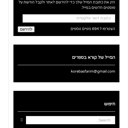
הזן את כתובת המייל שלך כדי להירשם לאתר ולקבל הודעות על
פוסטים חדשים במייל.
כתובת
דואר
אלקטרוני
הצטרפו ל 694 מנויים נוספים
להירשם
המייל של קורא בספרים
korebasfarim@gmail.com
חיפוש
Search
for: