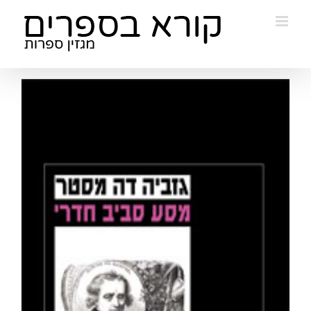
Ski
t
conten