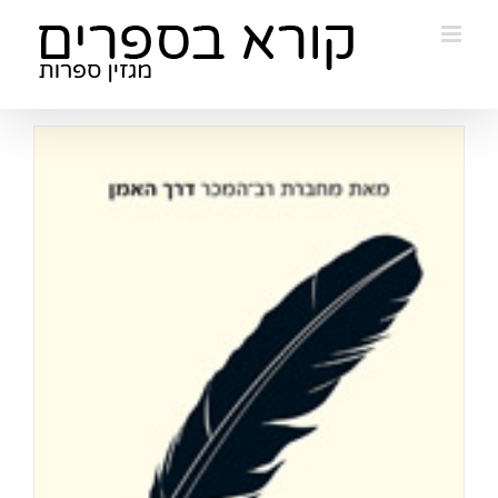
Ski
t
conten