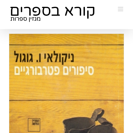
Ski
t
conten