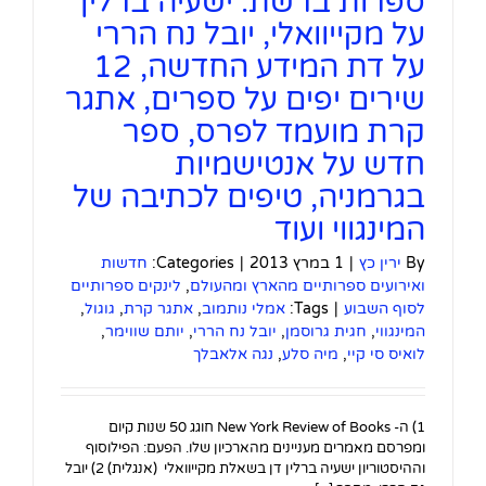
ספרות ברשת: ישעיה ברלין
על מקייוואלי, יובל נח הררי
על דת המידע החדשה, 12
שירים יפים על ספרים, אתגר
קרת מועמד לפרס, ספר
חדש על אנטישמיות
בגרמניה, טיפים לכתיבה של
המינגווי ועוד
By
ירין כץ
|
1 במרץ 2013
|
Categories:
חדשות
ואירועים ספרותיים מהארץ ומהעולם
,
לינקים ספרותיים
לסוף השבוע
|
Tags:
אמלי נותמוב
,
אתגר קרת
,
גוגול
,
המינגווי
,
חגית גרוסמן
,
יובל נח הררי
,
יותם שווימר
,
לואיס סי קיי
,
מיה סלע
,
נגה אלאבלך
1) ה- New York Review of Books חוגג 50 שנות קיום
ומפרסם מאמרים מעניינים מהארכיון שלו. הפעם: הפילוסוף
וההיסטוריון ישעיה ברלין דן בשאלת מקייוואלי (אנגלית) 2) יובל