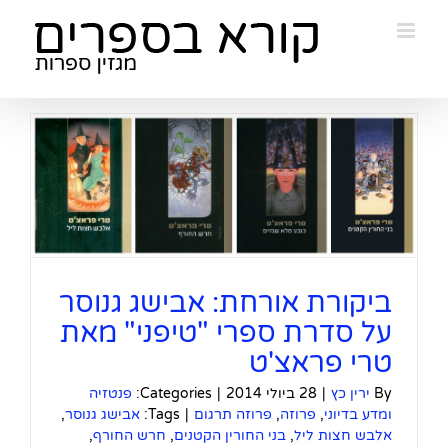
Ski
t
conten
ב
ביקורת אורחת: אבישג גנוסר
על סדרת ספרי "טיפני" מאת
טרי פראצ'ט
By
ירין כץ
|
28 ביולי 2014
|
Categories:
פנטזיה
ומדע בדיוני
,
פרוזה
,
פרוזה תרגום
|
Tags:
אבישג גנוסר
,
אלבש חצות ליל
,
בני החורין הקטנים
,
חרש החורף
,