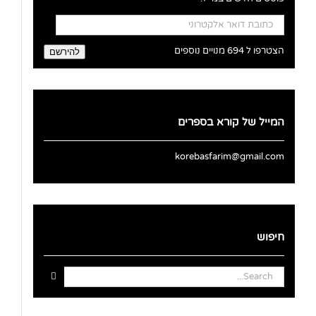
כתובת
דואר
אלקטרוני
הצטרפו ל 694 מנויים נוספים
להירשם
המייל של קורא בספרים
korebasfarim@gmail.com
חיפוש
Search
for: