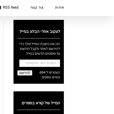
Ski
t
אודות
צור קשר
RSS feed
conten
לעקוב אחרי הבלוג במייל
הזן את כתובת המייל שלך כדי
להירשם לאתר ולקבל הודעות
על פוסטים חדשים במייל.
כתובת
דואר
אלקטרוני
הצטרפו ל 694
להירשם
מנויים נוספים
המייל של קורא בספרים