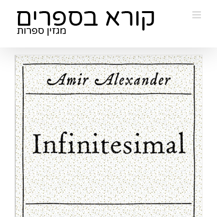
Ski
t
conten