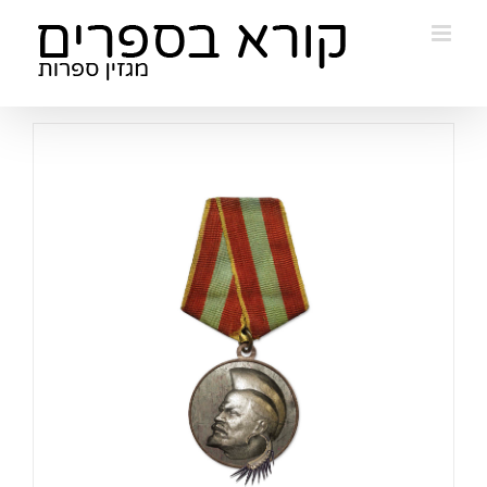
Ski
t
conten