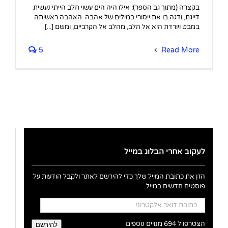
בקצרה (מתוך גב הספר): אילו היה הים עשוי חלב הייתי נעשית
דייגת, ודגה בו את ייסורי במילים של אהבה. האהבה ראשיתה
במבט ויורדת היא אל הלב, מהלב אל הקרביים, ומשם [...]
5
Read More
לעקוב אחרי הבלוג במייל
הזן את כתובת המייל שלך כדי להירשם לאתר ולקבל הודעות על
פוסטים חדשים במייל.
כתובת
דואר
אלקטרוני
הצטרפו ל 694 מנויים נוספים
להירשם