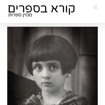
Ski
t
conten