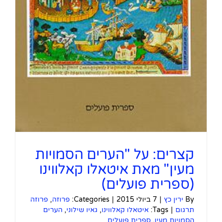
קצרים: על "הערים הסמויות
מעין" מאת איטאלו קאלווינו
(ספרית פועלים)
By
ירין כץ
|
7 ביולי 2015
|
Categories:
פרוזה
,
פרוזה
תרגום
|
Tags:
איטאלו קאלווינו
,
גאיו שילוני
,
הערים
הסמויות מעין
,
ספרית פועלים