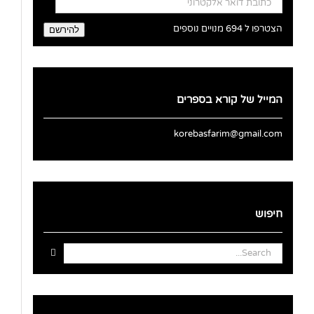
דואר
אלקטרוני
הצטרפו ל 694 מנויים נוספים
להירשם
המייל של קורא בספרים
korebasfarim@gmail.com
חיפוש
Search
for: