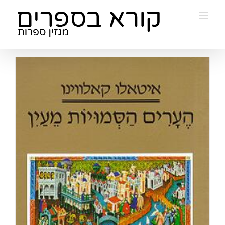
Ski
t
conten