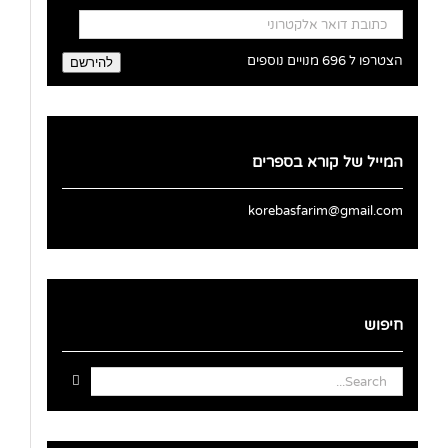
כתובת
דואר
אלקטרוני
הצטרפו ל 696 מנויים נוספים
להירשם
המייל של קורא בספרים
korebasfarim@gmail.com
חיפוש
Search
for: