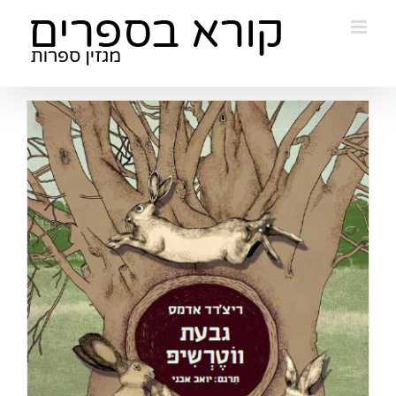
Ski
t
conten