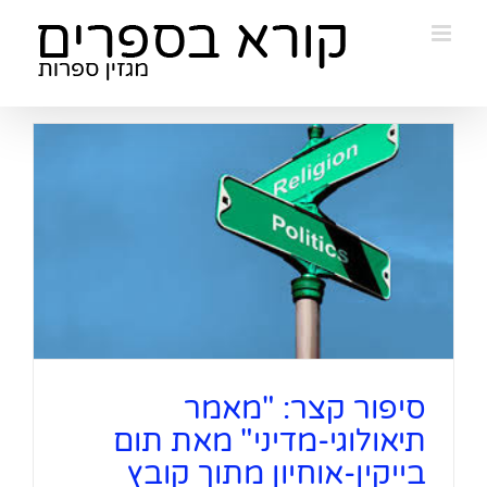
Ski
t
conten
סיפור קצר: "מאמר
תיאולוגי-מדיני" מאת תום
בייקין-אוחיון מתוך קובץ