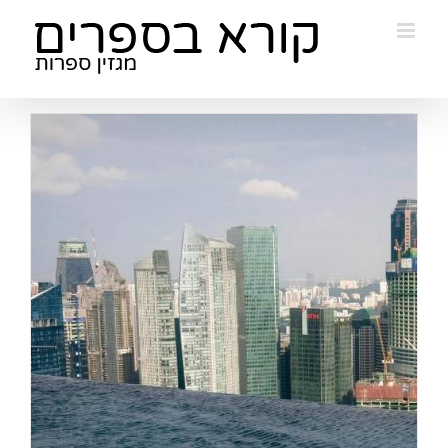
Ski
t
conten