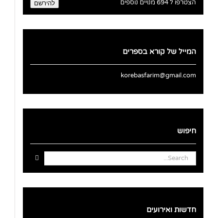
אלקטרוני
הצטרפו ל 694 מנויים נוספים
להירשם
המייל של קורא בספרים
korebasfarim@gmail.com
חיפוש
Search
for:
חדשות ואירועים