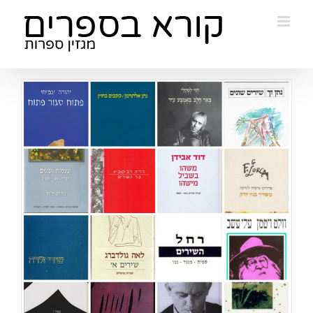
Ski
t
conten