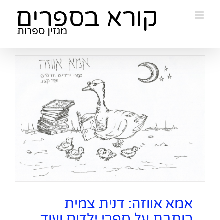
Ski
t
conten
אמא אווזה: דנית צמית
כותבת על ספרי ילדים ועוד