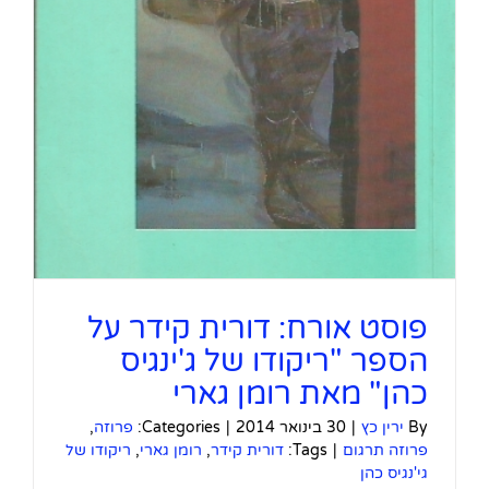
פוסט אורח: דורית קידר על
הספר "ריקודו של ג'ינגיס
כהן" מאת רומן גארי
By
ירין כץ
|
30 בינואר 2014
|
Categories:
פרוזה
,
פרוזה תרגום
|
Tags:
דורית קידר
,
רומן גארי
,
ריקודו של
גי'נגיס כהן