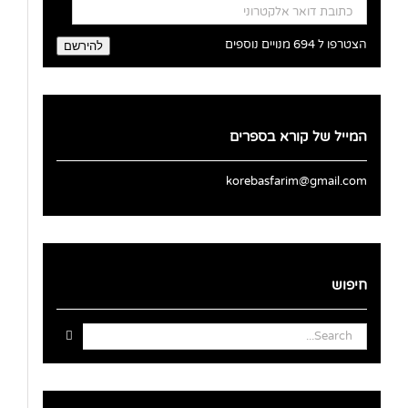
כתובת
דואר
אלקטרוני
הצטרפו ל 694 מנויים נוספים
להירשם
המייל של קורא בספרים
korebasfarim@gmail.com
חיפוש
Search
for: