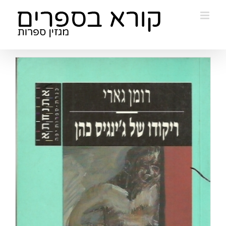
Ski
t
conten