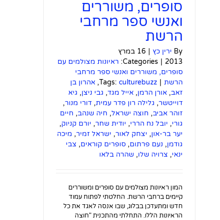
סופרים, משוררים
ואנשי ספר מרחבי
הרשת
By
ירין כץ
|
16 במרץ
2013
|
Categories:
ראיונות מצולמים עם
סופרים, משוררים ואנשי ספר מרחבי
הרשת
|
culturebuzz
Tags:
,
אהרון בן
זאב
,
אורן הרמן
,
אייל מגד
,
גבי ניצן
,
גיא
דוייטשר
,
גלילה רון פדר עמית
,
דורי מנור
,
זוהר אביב
,
חוצה ישראל
,
חיה שנהב
,
חיים
גורי
,
יובל נח הררי
,
יודית שחר
,
יורם קניוק
,
יער בר-און
,
יצחק לאור
,
ישראל זמיר
,
מיכה
גודמן
,
נעם פרתום
,
סופרים קוראים
,
צבי
ינאי
,
צרויה שלו
,
שהרה בלאו
המון ראיונות מצולמים עם סופרים ומשוררים
קיימים ברחבי הרשת. החלטתי לפתוח עמוד
חדש ומתעדכן בבלוג, שבו אנסה לאגד את כל
הראיונות הללו. התחלתי מהתכנית "חוצה