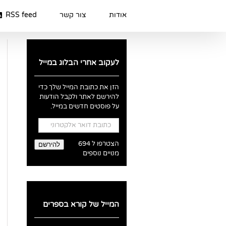
Ski
t
אודות
צור קשר
RSS feed
conten
לעקוב אחרי הבלוג במייל
הזן את כתובת המייל שלך כדי
להירשם לאתר ולקבל הודעות
על פוסטים חדשים במייל.
כתובת
דואר
אלקטרוני
הצטרפו ל 694
להירשם
מנויים נוספים
המייל של קורא בספרים