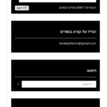
דואר
אלקטרוני
הצטרפו ל 696 מנויים נוספים
להירשם
המייל של קורא בספרים
korebasfarim@gmail.com
חיפוש
Search
for: