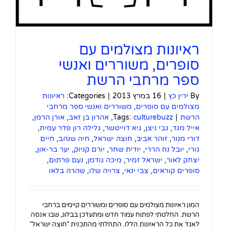
ראיונות מצולמים עם
סופרים, משוררים ואנשי
ספר מרחבי הרשת
By
ירין כץ
|
16 במרץ 2013
|
Categories:
ראיונות
מצולמים עם סופרים, משוררים ואנשי ספר מרחבי
הרשת
|
culturebuzz
Tags:
,
אהרון בן זאב
,
אורן הרמן
,
אייל מגד
,
גבי ניצן
,
גיא דוייטשר
,
גלילה רון פדר עמית
,
דורי מנור
,
זוהר אביב
,
חוצה ישראל
,
חיה שנהב
,
חיים
גורי
,
יובל נח הררי
,
יודית שחר
,
יורם קניוק
,
יער בר-און
,
יצחק לאור
,
ישראל זמיר
,
מיכה גודמן
,
נעם פרתום
,
סופרים קוראים
,
צבי ינאי
,
צרויה שלו
,
שהרה בלאו
המון ראיונות מצולמים עם סופרים ומשוררים קיימים ברחבי
הרשת. החלטתי לפתוח עמוד חדש ומתעדכן בבלוג, שבו אנסה
לאגד את כל הראיונות הללו. התחלתי מהתכנית "חוצה ישראל"