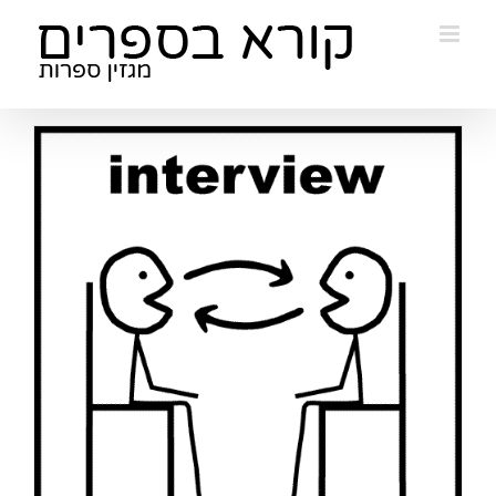
Ski
t
conten