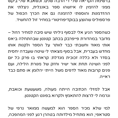
ברשימת הקריאה שלי די הרבה שנים. וכשאבא שלי ביקש
ממני להזמין לו איזשהו ספר באנגלית, ניצלתי את
ההזדמנות והוספתי להזמנה גם את הכרך הכפול של
פרספוליס שהוצע בבוקדיפוזיטורי במחיר זול להחשיד.
כשהספר הגיע אלי לבסוף גיליתי שיש סיבה למחיר הזול –
מדובר במהדורת פייפרבק בכתב קטנטן שבהתחלה ביאס
אותי מאוד וחשבתי כבר לוותר על הספר ולקנות אותו
מחדש בעברית, אבל בסוף מצאתי לי שיטה שעבדה יחסית
בסדר ולא כללה זכוכית מגדלת: קראתי בו פרק כל יום
לפני השינה תחת אור ישיר וחזק של מנורת הלילה, ועם
פנים קרובות מאוד לדפים משל הייתי יהלומן או סתם כבד
ראייה.
אבל למזלי הכתיבה הייתה מעולה, משעשעת וכואבת,
וגרמה לי לרצות להתאמץ ולקרוא בפונט הקטנטן.
למי שלא מכיר הספר הוא למעשה ממואר גרפי של
סטראפי; הוא מתחיל מילדותה בטהרן רגע לפני המהפכה,