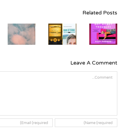
Related Posts
כמה
כמ
מחשבות
בעקבות
"
כמה מילים
השליש
על הקריאה
הראשון של
ב-"מרגו
הספר
צריכה
"אוליב
(
כסף" מאת
קיטרידג'"
רופי תורפ
Leave A Comment
מאת
רצ
אליזבת
Comment
סטראוט