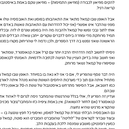
להקים מוזיאון לכבודה (מוזיאון התמימות) – מוזיאון שקם באמת באיסטנב
קריאה רגיל.
אבל האופן שבו קמאל מתאר את התאהבותו בפוסון ואת האובססיה שלו אליה,
מפני שהדבר אינו אפשרי (אני יכול להזדהות עם התאהבות נואשת באדם א
אותי לתוך נבכי נפשו של קמאל ולהבנה מה היה בפוסון שגרם לו לזה. ובכל
תמיד מרוחקת מדי ומוזרה ביחס לדברים שקורים. ייתכן שאלה הבדלים תרבו
הראשונה שאני נפגש בה דרך הספרים, ולכן נדמה לי שהריחוק מקורו בסגנו
ניסיתי לחשוב למה הזדהיתי הרבה יותר עם קרל אובה קנאוסגורד, שמתאר 
ואני חושב שזה בדיוק העניין של הגישה לכתיבה ולדמויות. האמנתי לקנאוסג
שסיפורו של קמאל נשאר מרוחק.
היה דבר נוסף שהפריע לי, אם כי אני לא גאה בו במיוחד. האופן שבו קמאל 
מתחיל איתה וגם תוך כדי מערכות היחסים השונות שהוא מנהל איתה לאורך 
כמו דושבאג, אבל הסיפור 
שבהם.
ועדיין זה הפריע לי, אולי בגלל שהרגשתי שהמחבר ניסה לגרום לי לאהוד א
קנאוסגורד (אם לחזור להשוואה), אין באמת ציפיה כזו והמחבר/גיבור מכניס
שהקורא מרגיש שהיא נחוצה.
גם האובססיה הבלתי נגמרת של קמאל לפוסון, ואיסוף כל חפץ שנגעה בו – 
ובעוד שברור לקוראים של "לוליטה" שהומברט הומברט הוא סוטה, קמאל של 
כמעין רומנטיקן מושבע שמנסה ללכת בעקבות הלב.