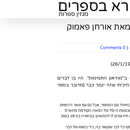
 מאת אורחן פאמוק
0 Comments
|
מוזיאון התמימות". היו בו דברים
ן חיכיתי שזה יגמר כבר (מדובר בספר
מיוחד עם המספר, אבל גם עם שאר הדמויות.
העלילה מתארת בגוף ראשון את סיפור של קמאל – בן טובים מאיסטנבול שבשנות ה-70 של המאה הקודמת מתארס
ה ממשפחה מכובדת, אבל ביקור אקראי בחנות בגדים משנה את חייו וגורם לו להתאהב בבחורה בת 18 בשם
ף כל דבר שקשור בה, כדי בסופו של דבר