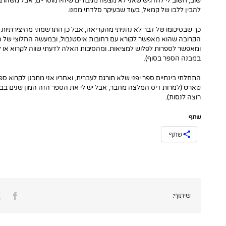
שוב, חשוב לי להדגיש שאני לא מצפה מגיבורים שיהיו מוסריים, אבל משהו 
להבין ללבו של קמאל, בעוד שבעיקר סלדתי ממנו.
כך שבסיכומו של דבר לא נהניתי מהקריאה, אבל כן התרשמתי מהיצירתיות
הקרובה שהוא מאפשר לקורא עם רחובות איסטנבול, ובמעשה החלוצי של 
ומאפשר לספרות לפלוש למציאות. ומהסיבות האלה לדעתי שווה לקרוא או לפח
במבנה הספר בסוף).
התחלתי בינתיים ספר יפני שלא תורגם לעברית, ואחריו אני מתכנן לקרוא ס
טארט (למרות דיס המלצה מחבר, אבל יש לי את הספר הזה המון שנים בבית
רוצה לנסות).
שתף
שתף
ook
שיתוף: