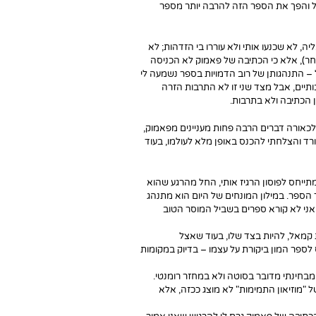
ול והפך את הספר הזה להרבה יותר מספר
 לא שכנעו אותי ולא עוררו בי הזדהות; לא
חר), אלא כי הכתיבה של פאמוק לא הכניסה
ל – התנהגותן של רוב הדמויות בספר נשמעה לי
תיים, אבל מצד שני זו לא התרבות הזרה
ן הכתיבה ולא בתרבות.
לכאורה דברים הרבה פחות מעניינים מפאמוק,
ורד והצלחתי להכנס באופן מלא לעולמו, בעוד
מתייחס לפוסון הרגיז אותי, החל מהרגע שהוא
הספר. במילון המונחים של היום הוא מתנהג
מתרחש באיסטנבול של שנות ה-70 ובאופן כללי אני לא קורא ספרים בשביל המוסר הטוב
ת קמאל, להיות בצד שלו, בעוד שאצל
 לספר המון ביקורת על עצמו – בדיוק במקומות
מבחינתי מדובר בסוטה ולא במחזר רומנטי.
"מוזיאון התמימות" לא מוצג ככזה, אלא