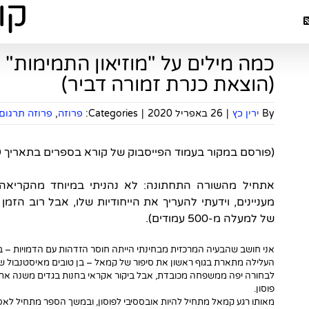
כמה מילים על "מוזיאון התמימות"
(הוצאת כנרת זמורה דביר)
By
ירין כץ
|
26 באפריל 2020
|
Categories:
פרוזה
,
פרוזה תרגום
(פורסם במקור בעמוד הפייסבוק של קורא בספרים בתאריך 26/1/19)
אתחיל מהשורה התחתונה: לא נהניתי במיוחד מהקריאה ב"
מעניינים, וידעתי להעריך את הייחודיות שלו, אבל רוב הזמ
של למעלה מ-500 עמודים).
אני חושב שהבעיה המרכזית מבחינתי הייתה חוסר הזדהות עם הדמויות – ב
לבחורה יפ
פוסון.
מאותו רגע קמאל מתחיל להיות אובססיבי לפוסון, ובמשך הספר מתחיל לאסו