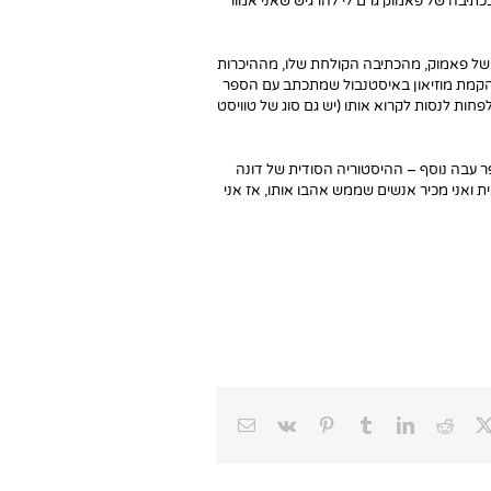
בכתיבה של פאמוק גרם לי להרגיש שאני אמור
 של פאמוק, מהכתיבה הקולחת שלו, מההיכרות
הקמת מוזיאון באיסטנבול שמתכתב עם הספר
ות לנסות לקרוא אותו (יש גם סוג של טוויסט
פר עבה נוסף – ההיסטוריה הסודית של דונה
 ואני מכיר אנשים שממש אהבו אותו, אז אני
Email
Vk
Pinterest
Tumblr
LinkedIn
Reddit
Faceb
X