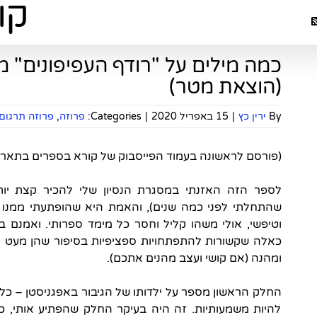
כמה מילים על "רודף העפיפונים" מ
(הוצאת מטר)
By
ירין כץ
|
15 באפריל 2020
|
Categories:
פרוזה
,
פרוזה תרגום
(פורסם לראשונה בעמוד הפייסבוק של קורא בספרים בתאריך ה-2/18
לספר הזה האזנתי במסגרת הנסיון שלי להכיר קצת יות
שהתחלתי לפני כמה שנים), והאמת היא שהופתעתי ממנו ב
וטיפשי, אולי משהו קליל וחסר כל מימד ספרותי. ואמנם 
כאלה שקשורות להתפתחויות ספציפיות בסיפור שהן מעט קי
ומהנה (אם קושי ועצב מהנים אתכם).
החלק הראשון מספר על ילדותו של הגיבור באפגניסטן – כל
להיות משמעותיות. זה היה בעיקר החלק שהפתיע אותי, כי