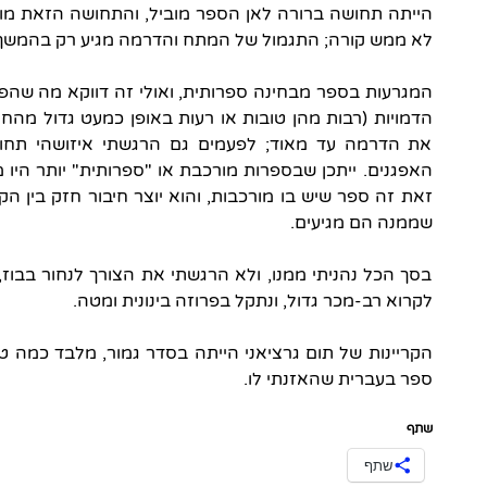
הייתה תחושה ברורה לאן הספר מוביל, והתחושה הזאת מו
לא ממש קורה; התגמול של המתח והדרמה מגיע רק בהמשך
המגרעות בספר מבחינה ספרותית, ואולי זה דווקא מה שהפך 
הדמויות (רבות מהן טובות או רעות באופן כמעט גדול מהח
את הדרמה עד מאוד; לפעמים גם הרגשתי איזושהי תחו
האפגנים. ייתכן שבספרות מורכבת או "ספרותית" יותר היו
זאת זה ספר שיש בו מורכבות, והוא יוצר חיבור חזק בין הק
שממנה הם מגיעים.
בסך הכל נהניתי ממנו, ולא הרגשתי את הצורך לנחור בבוז
לקרוא רב-מכר גדול, ונתקל בפרוזה בינונית ומטה.
הקריינות של תום גרציאני הייתה בסדר גמור, מלבד כמה טע
ספר בעברית שהאזנתי לו.
שתף
שתף