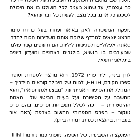
כה עוצמתי, עד שהוא מעניק לכל השולט בו את היכולת
לשכנע כל אדם, בכל מצב, לעשות כל דבר שהוא?
מפקח המשטרה ז׳אק באיאר ועוזרו בעל כורחו סימון
הרצוג יוצאים למרדף שלוקח אותם משדירות הכוח לחדרי
סאונה אפלוליים ולפגישות ליליות. הם חושפים קשר עולמי
שמעורבים בו הנשיא, בולגרים רצחניים ומועדון דיונים
בינלאומי חשאי.
לורן בינה, יליד פריז 1972, הוא מרצה לספרות וסופר.
ספרו הקודם, HHhH, למוח של הימלר קוראים היידריך –
המגולל את הסיפור האמיתי של "מבצע אנתרופואיד", והוא
מחשבה על הסיפורת ועל בעיית הביטוי של האמת
ההיסטורית – זכה לשלל תשבחות ופרסים, בהם פרס
גונקור – הפרס הספרותי החשוב בצרפת (ראה אור
בעברית בהוצאת כנרת, זמורה ביתן).
הפונקציה השביעית של השפה, מופתי כמו קודמו HHhH