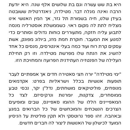
היא בת שש עשרה וגם בת שלושים אלף שנה. היא יודעת
הרבה ואינה מגלה דבר. מטילדה, ניאנדרטלית ששובטה
בעידן שלנו, חיה בשמורת תל גזר, אך המין האנושי אינו
מצליח לתת לה מקום ראוי. כשממשלת אוסטרליה מנסה
לתבוע עליה חזקה, מתעוררים כוחות גדולים וסותרים כדי
למנוע את המעבר. חוקרת חמת מזג, ביולוג מפונק, אשת
עסקים קרת רוח ועוד כמה בעלי אינטרסים, מנסים כל אחד
להשיג את הנתח שלו מפרשת מטילדה. וזו רק תחילת
העלילה של הפנטזיה העתידנית הפרועה והמחויכת הזו.
"ימי מטילדה" יורה חצי סאטירה חדים אך אמפתיים לעבר
תופעות אנושיות בכלל וישראליות בפרט: אקדמאים
מנופחים, פוליטיקאים מושחתים, נדל"ן יקר, נכסי טבע
ממוסחרים, צדקנות, יומרנות ונרקיסיזם. לצד כל
המאפייינים הללו של ההומו סאפיינס, שבים ומופיעים
הצרכים הנשכחים והמוכחשים של כל הברואים במגע
ובאהבה. זהו ספר גרוטסקי ולא תקין פוליטית על הניסיון
המועד לכישלון של האנושות ליצור לה חברים חדשים.