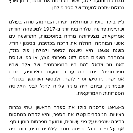
מצחיקה ונוגעת ללב, אשר הקדימה את זמנה; רומן פורץ
גבולות שזכה למעמד של ספר פולחן.
ג׳יין בולז, סופרת ומחזאית, יקירת הבוהמה, נוודה בעולם
ושתיינית פרועה, נולדה בניו יורק ב-1917 למשפחה יהודית
אמריקאית. מצעירותה מרדה במוסכמות, התרועעה עם
אנשי הבוהמה והחלה את דרכה בכתיבה, בסגנון ייחודי.
בשנת 1938 היא נישאה לסופר ולמלחין פול בולז,
ובמהרה השניים הפכו לזוג ספרותי נוצץ, או כפי שניסח
זאת גור וידאל: ״הם היו המפורסמים של אלה שהיו
מפורסמים״. יחד הם ערכו מסעות באירופה, מרכז
אמריקה, מקסיקו וסרי לנקה, ולבסוף השתקעו בטנג׳יר
שבמרוקו, וביתם היה מוקד עלייה לרגל לבני האליטה
הספרותית האמריקאית.
ב-1943 פרסמה בולז את ספרה הראשון, שתי גברות
רציניות. המבקרים קטלו את הספר, והיא לקתה במחסום
כתיבה שנפרש על פני עשורים, ונמנעה מפרסום רומן נוסף.
אף על פי כן בולז הייתה מוזה ליוצרים רבים, רוח חיה