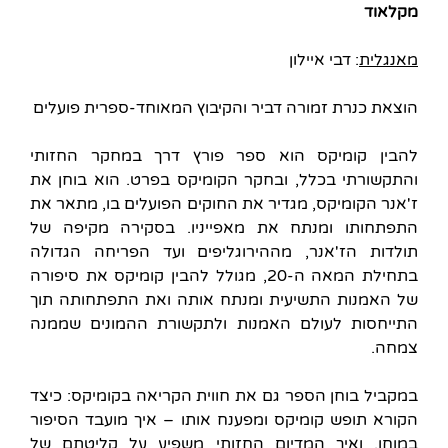
מקלאוד
מאנגלית
: דבי איילון
הוצאת כנרת זמורה דביר והקיבוץ המאוחד-ספרית פועלים
להבין קומיקס הוא ספר פורץ דרך במחקר החזותי
והתקשורתי בכלל, ובחקר הקומיקס בפרט. הוא בוחן את
ז'אנר הקומיקס, מגדיר את החוקים הפועלים בו, מתאר את
התפתחותו ומנתח את מאפייניו. בסקירה מקיפה של
תולדות הז'אנר, מההירוגליפים ועד הפריחה הגדולה
בתחילת המאה ה-20, מגולל להבין קומיקס את סיפורה
של האמנות התשיעית ומנתח אותה ואת התפתחותה תוך
התייחסות לעולם האמנות ולתקשורת ההמונים שממנה
צמחה.
במקביל בוחן הספר גם את חווית הקריאה בקומיקס: כיצד
הקורא תופש קומיקס ומפענח אותו – איך מועבד הסיפור
במוחו, ואיך המדיום החזותי משפיע על קליטתם של