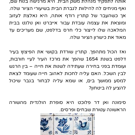
אותה לתפקיד מנהלת משק הבית. היא מרגישה בנוח שם,
ואף מניחים לה להילוות לגברת הבית בשיעורי הציור שלה.
אך כשהעבר של קתרין רודף אותה, היא נאלצת לעזוב
ומוצאת את עצמה עובדת עבור אייברט ואן נולנט בבית
המלאכה שלו לייצור כלי חרס בדלפט, שם מעריכים עד
מאוד את כישרון הציור שלה.
ואז הכול מתהפך. קתרין שורדת בקושי את הפיצוץ בעיר
דלפט בשנת 1654 שהפך את מרכז העיר לעיי חורבות,
ועומדת בפני בחירה שעתידה לשנות את חייה – בין הרגש
לבין השכל. האם עליה לחכות לאהוב חייה שעומד לצאת
למסע ממושך בים, או שמא עליה לבחור בגבר שיכול
להציע לה ביטחון?
סימונה ואן דר פלוכט היא סופרת הולנדית מהשורה
הראשונה עטורת שבחים ופרסים.