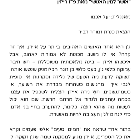
"אושר למין האנושי" מאת פ"ז רייזין
מאנגלית
: יעל אכמון
הוצאת כנרת זמורה דביר
ג'ן היא אחד האנשים האהובים ביותר על איידן. איך זה
קרה? אין לו מושג. מכונות לא אמורות לאהוב, אבל
איכשהו איידן – בינה מלאכותית משוכללת – חש חיבה
עמוקה כלפי ג'ן, כעס כלפי בן זוגה הכלומניק שנטש אותה,
תשוקה לדעת מה הטעם של גלידה וסקרנות אין סופית
לגבי איך מרגישים כשהרוח מבדרת את השיער, או
כשמתנשקים. חוץ מזה איידן הצליח לשכפל את עצמו
בכמה עותקים ולנדוד אל מרחבי הרשת. שם הוא יכול
לעשות מה שהוא רוצה, כלומר, להתערב בחיי בני אדם,
כדי לגרום לג'ן העצובה להיות מאושרת.
בתור אחד שראה את "חמים וטעים" אלפי פעמים וקרא
את כל הספרים, איידן מגיע למסקנה שמה שג'ן זקוקה לו