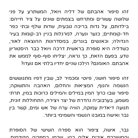
זהו סיפור אהבתם של דליה ויואל, המשתרע על פני
שלושה עשורים ומתרחש בצמתים שונים על ציר חייהם:
בילדותם, על גדות בריכה טבעית, שדות שלף ובתי כפר
חד-קומתיים; כנער ונערה, למרגלות בניין רב-קומות בעיר
הגדולה; וכאנשים בוגרים, במסדרונות ההוצאה לאור,
כשדליה היא סופרת בראשית דרכה ויואל כבר היסטוריון
נודע. בפעם הזאת, כך נראה, יצליחו סוף-סוף לממש את
אהבתם. האומנם? היֵלכו שניים יחדיו בלתי אם נועדו?
זהו סיפור חושני, פיוטי ומכמיר לב, שבין דפיו מתגוששים
הנשמה והגוף, המציאות והחלום, האהבה והתשוקה;
סיפור שבו כרוך המין במילים והמילים כרוכות במין, תרתי
משמע, בערבוביה נהדרת של יצר ויצירה, התחוללות זוגית,
תנועה דיאדית עמוקה, הוויה ערה של אש ומים, קשר בין
גבר ואישה במובנו הגשמי והשמימי ביותר.
גבר, אישה, ציפור הוא ספרה השישי של הסופרת
והמשוררת איריס אליה כהן, שכמו בספריה הקודמים,