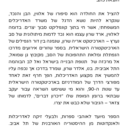
להציל את החולדה הוא סיפורו של אלווין, הבן והנכד,
שנקרא להיות נושא הדגל של משרד האדריכלים
המשפחתי, אשר חי בתוך קונפליקט סבוך יצרים. בדומה
לאלווין, ארד שרון עצמו הוא נכד לדמות מיתולוגית של סב
נערץ – הארכיטקט אריה שרון, שנמנה בין דור הנפילים של
הארכיטקטורה הישראלית. בספר שזורים אירועים מדרכו
הנפתלת ומלאת התהפוכות של הסב, מקיבוץ גן שמואל,
אל מרכזה של תנופת הבנייה בישראל ואל לב הבוהמה
התל אביבית. בנו, אלדר שרון, שמרד בדרכו אך נכפה עליו
להמשיך את מקצוע האדריכלות, הפך חרף זאת לאחד
מפורצי הדרך של המודרניזם בארכיטקטורה הישראלית
עד שנות ה-90, והוא מי ששימש השראה עבור יעקב
שבתאי ברומן המופת שלו ״זיכרון דברים״, לדמותו של
צזאר – הגיבור שלא כבש את יצרו.
הספר מיועד לאוהבי ספרות, ולבעלי זיקה לאדריכלות
ולאנקדוטות מן ההיסטוריה האורבנית של תל אביב.