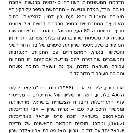
הדרמה המשפחתית השזורה בו-זמנית ברגשות אהבה
ואיבה, מרד, בגידה ונטישה – מתרחשת בספר על רקע חיי
היצירה והאמנות והיא נעה בין דמיון למציאות. בתוך
האירועים המתרחשים בספר מככבות דמויות של אמנים
נודעים משנות ה-60 העליזות של הבוהמה בת"א שנקשרו
בשמה של משפחת שרון ברגעים בלתי-צפויים. דרך רומן
הסיפורים שלו, מספר שרון את סיפורם של בני הדור השני
והשלישי בארץ, המתמודדים עם התקוות, האכזבות
והמשברים שהותירה להם מורשת אבותיהם, זו המהווה
עבורם השראה גדולה, אך גם נושאת בתוכה אשמה
ומבוכה העוברות מדור לדור.
ארד שרון, יליד תל אביב (1956) בוגר ביה"ס לאדריכלות
ה-AA בלונדון, הוא דור שלישי של אדריכלים – ממייסדי
ענף האדריכלות והבנייה הציבורית בישראל מראשיתה
וממשיך דרכם של סבו – אריה שרון – אבי אדריכלות
הבאוהאוס בישראל, זוכה פרס ישראל באדריכלות
(1962), ומתכנן תוכנית המתאר הראשונה של מדינת
ישראל יחד עם דוד בן-גוריון. מאז פטירת אביו אלדר שרון