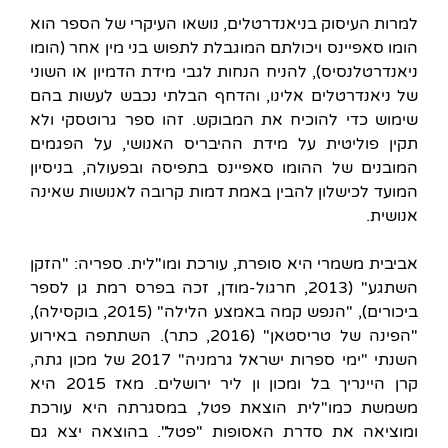
למרות העיסוק בניאנדרטלים, נושאו העיקרי של הספר הוא
הומו סאפיינס ויכולתם המוגבלת לתפוש בני מין אחר (הומו
ניאנדרטלנסיס), להניח הנחות לגבי מידת הדמיון או השוני
של ניאנדרטלים אלינו, והדחף הבלתי נכבש לעשות בהם
שימוש כדי להוכיח את המבוקש. זהו ספר גרוטסקי ולא
תקין פוליטית על מידת ההיבריס האנושי, על הפגמים
המובנים של ההומו סאפיינס בתפיסה ובפעולה, בניסיון
המועד לכישלון להבין באמת דמות קרובה לאנושות שאינה
אנושית.
אביבית משמרי היא סופרת, עורכת ומו"לית. ספריה: "הזקן
השתגע" (2013, חרגול-מודן, זכה בפרס רמת גן לספר
ביכורים), "הנפש קמה באמצע הלילה" (2015, בוקסילה),
"הפינה של טריסטאן" (2016, כתר). השתתפה באירוע
השנתי "ימי ספרות ישראל גרמניה" 2017 של מכון גתה,
קרן היינריך בל ומכון ון ליר ירושלים. מאז 2015 היא
משמשת כמו"לית הוצאת פטל, במסגרתה היא עורכת
ומוציאה את סדרת האסופות "פטל". בהוצאה יצא גם