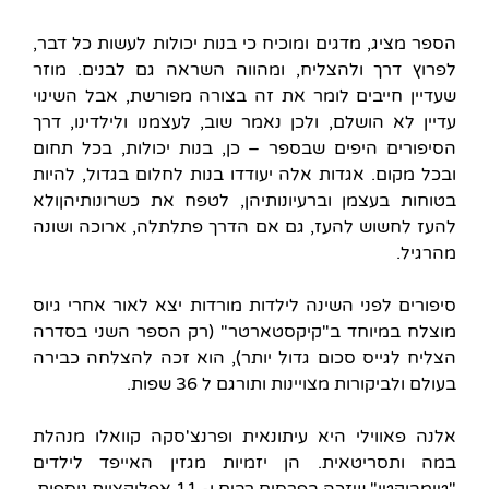
הספר מציג, מדגים ומוכיח כי בנות יכולות לעשות כל דבר,
לפרוץ דרך ולהצליח, ומהווה השראה גם לבנים. מוזר
שעדיין חייבים לומר את זה בצורה מפורשת, אבל השינוי
עדיין לא הושלם, ולכן נאמר שוב, לעצמנו ולילדינו, דרך
הסיפורים היפים שבספר – כן, בנות יכולות, בכל תחום
ובכל מקום. אגדות אלה יעודדו בנות לחלום בגדול, להיות
בטוחות בעצמן וברעיונותיהן, לטפח את כשרונותיהןולא
להעז לחשוש להעז, גם אם הדרך פתלתלה, ארוכה ושונה
מהרגיל.
סיפורים לפני השינה לילדות מורדות יצא לאור אחרי גיוס
מוצלח במיוחד ב"קיקסטארטר" (רק הספר השני בסדרה
הצליח לגייס סכום גדול יותר), הוא זכה להצלחה כבירה
בעולם ולביקורות מצויינות ותורגם ל 36 שפות.
אלנה פאווילי היא עיתונאית ופרנצ'סקה קוואלו מנהלת
במה ותסריטאית. הן יזמיות מגזין האייפד לילדים
"טימבוקטו" שזכה בפרסים רבים ו- 11 אפליקציות נוספות.