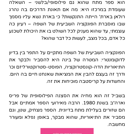
הוא ספר מתח שהוא גם פילוסופי/בלשני – השאלה
שעומדת במרכזו היא: מה אם תאונת הדרכים בה נהרג
רולאן בארת' הייתה התנקשות? כי בארת נשא עליו מסמך
שבו מוסברת הפונקציה השביעית של השפה – רעיון כה
עוצמתי, עד שהוא מעניק לכל השולט בו את היכולת לשכנע
כל אדם, בכל מצב, לעשות כל דבר שהוא?
הפונקציה השביעית של השפה מתקיים על התפר בין בדיון
לדוקומנטרי: המטרה של בינה היא להסביר ולבקר את
התיאוריות הדה-קונסטרוקציה, הפוסט-סטרוקטורליזם וכו׳
ודרך זה בעצם להבין את המציאות שאנחנו חיים בה היום.
והחשדות על קריסטבה מוכיחות את זה.
בשביל זה הוא מחיה את הסצנה הפילוסופית של פריס
וארה״ב בשנת 1980. הרבה מאירועי הספר אמתיים אבל
הם שזורים בעלילת מתח בדיונית. הספר מצחיק, שנון, וגם
מסביר את התיאוריות, שהוא מבקר, באופן נפלא ומעורר
מחשבה.