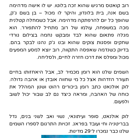
רוב קואטס מרגיש שהוא זכה בלוטו. יש לו אישה מדהימה
בשם אנה, בית בלונדון, והיקר לו מכול – בן בשם ג'ק,
שהופך כל יום להרפתקה מדהימה. אבל כשמחלה קטלנית
מכה במשפחה, עולמו של רוב מתחיל להתפורר. הוא
מגלה פתאום שהוא לבד ומבקש נחמה בצילום גורדי
שחקים ופסגות צוקים שהוא ובנו ג'ק נהגו לבקר בהם.
בדיוק כשנדמה שאפסה התקווה, רוב יוצא למסע המפעים
מכול ומפלס את דרכו חזרה לחיים, ולסליחה.
השמים שלנו הוא רומן מכמיר לב, אבל היאחזותו בחיים
תעורר הזדהות אצל כל מי שחווה אובדן או אהבה גדולה.
לוק אולנאט כתב רומן ביכורים רהוט ושנון המהלל את
כוחה של האהבה, ומראה כיצד גם לב שבור יכול לשוב
ולפעום.
לוק אולנאט, סופר ועיתונאי, נשוי ואב לשני בנים, גדל
בבריטניה וחי ועובד בפראג. זכויות התרגום לספרו השמים
שלנו כבר נמכרו ל־29 מדינות.