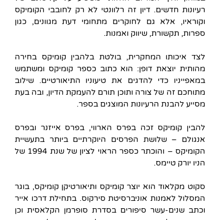
רעיונות חדשים. דיון זה רלוונטי לא רק לחובבי הקומיקס
וקוראיו, אלא גם לחוקרים מתחומי דעת מגוונים, כגון
ספרות, תקשורת, שיווק ואמנות.
לצד איכותו המחקרית, בולטת בלהבין קומיקס בחירה
מהותית יוצאת דופן: הוא כתוב כספר קומיקס ומשתמש
במאפייניו כדי להדגים את טיעוניו התיאורטיים. שילוב
מתוחכם זה של צורה ותוכן תורם להעמקת הדיון, ובה בעת
מסייע להבנת הרעיונות המוצגים בספר.
להבין קומיקס זכה בפרס הארווי, בפרס אייזנר ובפרס
אנגולם – שלושת הפרסים היוקרתיים ביותר בתעשיית
הקומיקס – והוכתר כספר הראוי לציון של שנת 1994 של
הניו יורק טיימס.
סקוט מקלאוד הוא יוצר קומיקס ותיאורטיקן קומיקס, בוגר
המסלול לאמנות אוניברסיטת סירקוס. בתחילת דרכו אייר
וכתב שנים-עשר סיפורים בסדרת סופרמן הקלאסית וכן