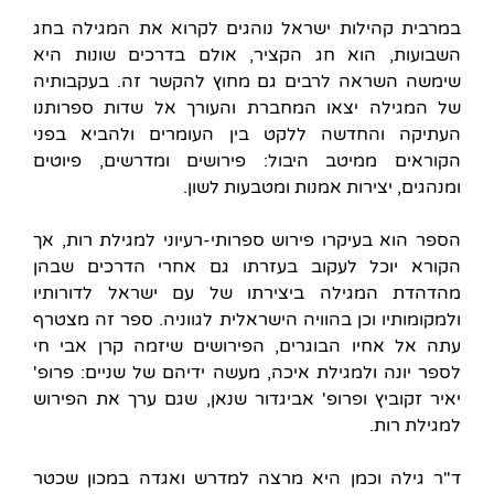
במרבית קהילות ישראל נוהגים לקרוא את המגילה בחג
השבועות, הוא חג הקציר, אולם בדרכים שונות היא
שימשה השראה לרבים גם מחוץ להקשר זה. בעקבותיה
של המגילה יצאו המחברת והעורך אל שדות ספרותנו
העתיקה והחדשה ללקט בין העומרים ולהביא בפני
הקוראים ממיטב היבול: פירושים ומדרשים, פיוטים
ומנהגים, יצירות אמנות ומטבעות לשון.
הספר הוא בעיקרו פירוש ספרותי-רעיוני למגילת רות, אך
הקורא יוכל לעקוב בעזרתו גם אחרי הדרכים שבהן
מהדהדת המגילה ביצירתו של עם ישראל לדורותיו
ולמקומותיו וכן בהוויה הישראלית לגווניה. ספר זה מצטרף
עתה אל אחיו הבוגרים, הפירושים שיזמה קרן אבי חי
לספר יונה ולמגילת איכה, מעשה ידיהם של שניים: פרופ'
יאיר זקוביץ ופרופ' אביגדור שנאן, שגם ערך את הפירוש
למגילת רות.
ד"ר גילה וכמן היא מרצה למדרש ואגדה במכון שכטר