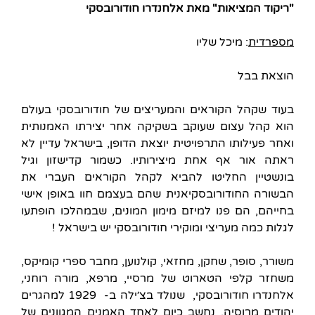
"ריקוד המציאות" מאת אלחנדרו חודורובסקי
מספרדית
: מיכל שליו
הוצאת בבל
בעוד שקהל הקוראים והמעריצים של חודורובסקי בעולם
הוא קהל עצום שעוקב בשקיקה אחר יצירתו האמנותית
ואחר פעילותו התרפויטית יוצאת הדופן, בישראל עדיין לא
ראתה אור אף אחת מיצירותיו. כשמור קדישזון וגיל
בונשטיין החליטו להביא לקהל הקוראים העברי את
הבשורה החודורובסקיאנית שהם בעצמם חוו באופן אישי
בחייהם, הם פנו למיזם מימון המונים, שבמהלכו הופתעו
לגלות כמה מעריצי ומוקירי חודורובסקי יש בישראל !
משורר, סופר, שחקן, מחזאי, קולנוען, מחבר ספרי קומיקס,
משחזר קלפי הטארוט של מרסיי, מרפא, מורה רוחני
,
אלחנדרו חודורובסקי, שנולד בצ׳ילה ב- 1929 למהגרים
יהודים מרוסיה, נחשב כיום לאחד האמנים המגוונים של