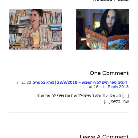
ש
השאלון עם שילה פרבר,
מחברת הנובלה הגרפית
"לילה טוב ינקלה ריצ'קין"
One Comment
לינקים ספרותיים לסוף השבוע – 23/3/2018 | קורא בספרים
22 במרץ
- Reply
2018 at 16:41
[…] השאלון עם אלעד שיינפלד ועם עם שירי לב ארי וענת
שרון בלייס […]
Leave A Comment