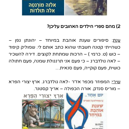
2) מהם ספרי הילדים האהובים עליכן?
ענת
: סיפורים שענת אוהבת במיוחד – יהונתן גפן –
כשהייתי קטנה חשבתי שהוא כתב אותם לי. שמוליק קיפוד
– כוש (ט. כרמי ) – הרכות שמתחת לקוצים. דירה להשכיר
– לאה גולדברג – כי פעם אני תרנגולת שמנה, פעם חתולה
כושית, פעם קוקייה, פעם סנאית…
שירי
: המפוזר מכפר אז״ר -לאה גולדברג. ארץ יצורי הפרא
– מוריס סנדק. אורה הכפולה – אריך קסטנר.