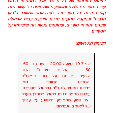
בניהולן האמנותי של בלייס ולב ארי, במסגרתו נבחרו
עשרה ספרים בולטים ומשפיעים שמייצגים כל עשור מאז
קום המדינה. כל ספר יזכה לפודקאסט שישודר ב"כאן
תרבות" ובמקביל תתקיים סדרת אירועים בבית אריאלה
שבהם יתארחו סופרים, עיתונאים ואנשי רוח שישוחחו על
הספרים.
רשימת האירועים
:
שני 19.3 בשעה 20:00 – שנות ה- 50-
60 – "הולכים בשדות": הדור
הצעיר משוחח על דור הפלמ"ח
והמדינה:
הסופר סמי
ברדוגו
הפסיכולוג
ד"ר גבריאל בוקובזה
,
עורכת הספרים
נוית בראל
. במהלך הערב
יוצג קטע מהמופע "משוגע על עגנון"
של
ליאור בן אברהם
.