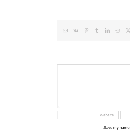
Email
Vk
Pinterest
Tumblr
LinkedIn
Reddit
Faceb
X
Save my name, 