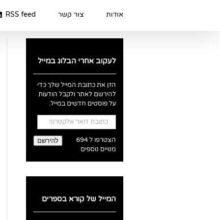
Ski
t
אודות
צור קשר
RSS feed
conten
לעקוב אחרי הבלוג במייל
הזן את כתובת המייל שלך כדי
להירשם לאתר ולקבל הודעות
על פוסטים חדשים במייל.
כתובת
דואר
אלקטרוני
הצטרפו ל 694
להירשם
מנויים נוספים
המייל של קורא בספרים