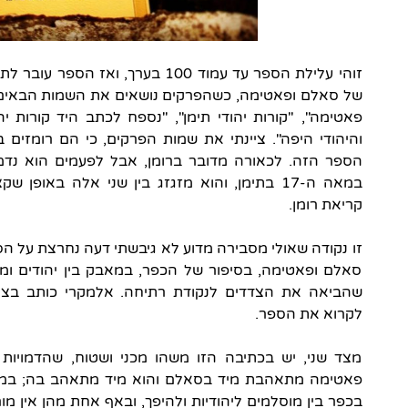
זוהי עלילת הספר עד עמוד 100 בערך,
של סאלם ופאטימה, כשהפרקים נושאים את השמות הבאים:
פאטימה", "קורות יהודי תימן", "נספח לכתב היד קורות יה
והיהודי היפה". ציינתי את שמות הפרקים, כי הם רומזי
הספר הזה. לכאורה מדובר ברומן, אבל לפעמים הוא נדמה
במאה ה-17 בתימן, והוא מזגזג בין שני אלה באופ
קריאת רומן.
זו נקודה שאולי מסבירה מדוע לא גיבשתי דעה נחרצת על הס
סאלם ופאטימה, בסיפור של הכפר, במאבק בין יהודים ו
שהביאה את הצדדים לנקודת רתיחה. אלמקרי כותב בצורה 
לקרוא את הספר.
מצד שני, יש בכתיבה הזו משהו מכני ושטוח, שהדמויות ב
פאטימה מתאהבת מיד בסאלם והוא מיד מתאהב בה; במק
בכפר בין מוסלמים ליהודיות ולהיפך, ובאף אחת מהן אין 