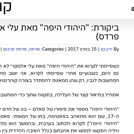
ביקורת: "היהודי היפה" מאת עלי 
פרדס)
By
ירין כץ
|
15 במרץ 2017
|
Categories:
פרוזה
,
פרוזה תרגום
|
כשסיימתי לקרוא את "היהודי היפה" מאת עלי אלמקרי לא היי
גם היום, כשבועיים אחרי שסיימתי לקרוא, אני יושב מ
המחשבות לגביו, רק שהן ממאנות להסתדר בצורה קוהרנטית
אתחיל בתיאור קצר של העלילה, בתקווה שתוך כדי המחשבות
"היהודי היפה" מספר את סיפורו של סאלם – בנו של חרט י
ה-17, שם הוא מתאהב בפאטימה, בתו של המופתי. פא
"היהודי היפה") לקרוא ולכתוב בערבית, ובהמשך הוא מלמ
ויוליה התקשו לממש את אהבתם בגלל האיבה ההדדית בין