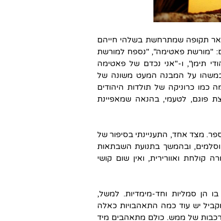
 ואז הספר עובר לתאר תקופה שמתרחשת בשלהי חייהם
 "מורשת פאטימה", "נספח למורשת
ודי תימן", ו-"אני נכדם של פאטימה
ם במשהו על המבנה המעט משונה של
 כמו כרוניקה של תולדות היהודים
ן שקצת פוגם, לטעמי, בהנאה שמאפיינת
פר. מצד אחד, התעניינתי בסיפור של
מוסלמים, ובהמשך בתנועת השבתאות
קולחת ואוורירית, ואין שום קושי
ו הן סמליות וחד-מימדיות. למשל,
ביל יש עוד כמה התאהבויות כאלה
מורכבות של ממש. כולם מתאהבים מיד