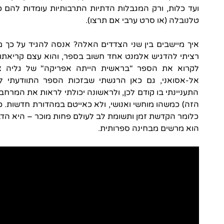
ועד כלות, ורק המגבלות הדתיות התרבותיות עומדות להם 
טלנובלה (או סרט ערבי אם תרצו).
איך מיישבים בין שני הצדדים האלה? אנסה להגיד על כך 
רציתי להדגיש אלמנט אחד חשוב בספר, והוא עצם קריאתו.
לקרוא את הספר "בראשית הייתה אפריקה" של גליה צב
אל-אסואני, גם כאן הרגשתי שבזכות הספר התוודעתי 
התעניינתי בו קודם לכן, ולראשונה יכולתי לראות את המרח
הזה) כמשהו מוחשי ואנושי, ולא כאייטם במהדורת חדשות. 
כלומר הקדשת זמן ותשומת לב לעולם פחות מוכר – היא הד
הוא מרשים מבחינה ספרותית.