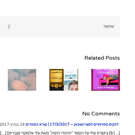
ook
שיתוף:
Related Posts
כמה
כמ
מחשבות
בעקבות
"
כמה מילים
השליש
על הקריאה
הראשון של
ב-"מרגו
הספר
צריכה
"אוליב
(
כסף" מאת
קיטרידג'"
רופי תורפ
מאת
רצ
No Comments
אליזבת
סטראוט
לינקים ספרותיים לסוף השבוע – 17/3/2017 | קורא בספרים
16 במרץ 2017 at 19:14
[…] 9) ביקורת שלי על הספר "היהודי היפה" מאת עלי אלמקרי (עברית) […]