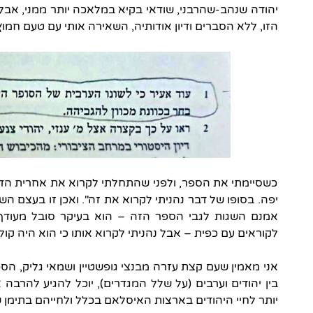
יהודה שנהב-שהרבני, שודאי בקיא במלאכה יותר ממני, אבל
הזו, ללא הסברים ודיון אודותיה, השאירה אותי עם טעם חמו
כשסיימתי את הספר, ולפני שהתחלתי לקרוא את אחרית הדבר
יפה. בסופו של דבר נהניתי לקרוא את זה". ואכן זו בעצם ה
אמנם השגות לגבי הספר הזה – הוא בעיקר סובל מעודף
לקוראים עם כפית – אבל נהניתי לקרוא אותו כי הוא היה קולח,
אני מאמין שעם קצת עזרה מבנצי גופשטיין ושמאי גליק, ה
בין יהודים וערבים (על שלל המגדרים), יוכל להגיע להרבה
יותר לחיי היהודים בארצות האיסלאם בכלל ולחייהם בתימן של המא