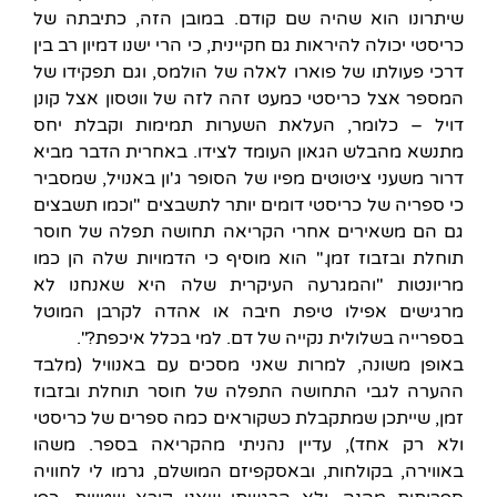
שיתרונו הוא שהיה שם קודם. במובן הזה, כתיבתה של
כריסטי יכולה להיראות גם חקיינית, כי הרי ישנו דמיון רב בין
דרכי פעולתו של פוארו לאלה של הולמס, וגם תפקידו של
המספר אצל כריסטי כמעט זהה לזה של ווטסון אצל קונן
דויל – כלומר, העלאת השערות תמימות וקבלת יחס
מתנשא מהבלש הגאון העומד לצידו. באחרית הדבר מביא
דרור משעני ציטוטים מפיו של הסופר ג'ון באנויל, שמסביר
כי ספריה של כריסטי דומים יותר לתשבצים "וכמו תשבצים
גם הם משאירים אחרי הקריאה תחושה תפלה של חוסר
תוחלת ובזבוז זמן." הוא מוסיף כי הדמויות שלה הן כמו
מריונטות "והמגרעה העיקרית שלה היא שאנחנו לא
מרגישים אפילו טיפת חיבה או אהדה לקרבן המוטל
בספרייה בשלולית נקייה של דם. למי בכלל איכפת?".
באופן משונה, למרות שאני מסכים עם באנוויל (מלבד
ההערה לגבי התחושה התפלה של חוסר תוחלת ובזבוז
זמן, שייתכן שמתקבלת כשקוראים כמה ספרים של כריסטי
ולא רק אחד), עדיין נהניתי מהקריאה בספר. משהו
באווירה, בקולחות, ובאסקפיזם המושלם, גרמו לי לחוויה