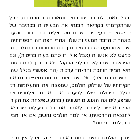
ובכל זאת, למרות שנהניתי מהאווירה ומהכתיבה, ככל
שהתקדמתי בקריאה הבנתי את הבעייתיות בכתיבה של
כריסטי – בעייתיות שמתייחס אליה גם דרור משעני
באחרית הדבר המעניינת שלו. אחרי הפתיחה הספרותית,
יש משהו מעט טכנוקרטי בדרך בה הדמויות מתנהלות; הן
כמעט לא אנושיות (אבל אולי זו סתם בעיה בריטית), וגם
הפרשנות שהבלש הבלגי הרקול פוארו נותן להתנהגותן
היא תמיד חותכת וחד-חד ערכית (וזה אפשרי בגלל שהן
רובוטיות במקצת). מצד שני, אותן תכונות מאפיינת גם את
חקירותיו של שרלוק הולמס, שמפצח את התעלומות רק
בגלל היכולת שלו לפענח את אותם אלגוריתמים
שמפעילים את האנשים השונים (וברגע שפיצחת את הקוד,
הרי שאפשר לשחזר לאחור את כל הפעולות שהביאו
לתוצאה ההרסנית). אז למה הולמס נחשב, אם אני מבין
נכון, לנחות פחות?
ייתכן והולמס נחשב נחות באותה מידה, אבל אין ספק