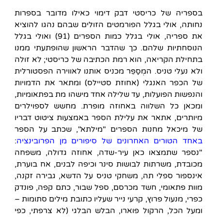
בספריה של כריסטי דבק דימוי כאילו מדובר בספרות
נחותה, אולי בגלל הפורמטים הזולים שבהם נהגו להוציא
את ספריה, אולי בגלל כמות הספרים (91) ואולי בגלל
הנוסחתיות שלהם. כך שהדבר הראשון שהופתעתי ממנו
בתחילת הקריאה, הוא רמת הכתיבה של כריסטי; לא זולה
ולא נעלי טניס. המְסַפֵּר מכניס אותנו לאווירה הפסטורלית
של הכפר האנגלי (אחוזת סטיילס) ומתאר את הדמויות
והנפשות הפועלות, עד שלילה אחד מישהו מת בפתאומיות,
ומכאן כל השלווה באחוזה מופרת. מחשש לספוילרים
מיותרים, אתאר את עלילת הספר באמצעות ציטוט דבריו
של מיכאל מחנות הספרים "מילתא", שכתב על הספר
באחד הטורים האחרונים של סיפורים מן הפרובינציה
:
"נספר שתמצאו כאן עיר-שדה, אחוזה גדולה, משפחה
מכובדת, משרתות לבושות סינר וכיפה לבנים, אח בוערת,
אינספור ספלי תה, משחקי טניס על הדשא, גבירה זקנה,
מוות פתאומי, חשד מכרסם, ספל שבור, כתם קפה, פונדק
כפרי, מנעול פרוץ, קרעי נייר שעליו כתובת מילים סתומות –
ומעל הכל, הרקול פוארו, הבלש הבלגי (לא צרפתי, כפי