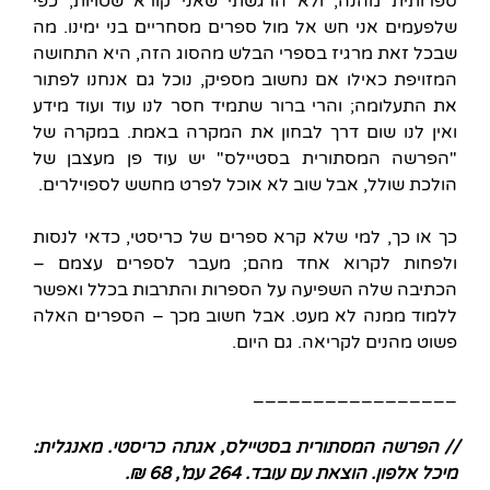
ספרותית מהנה, ולא הרגשתי שאני קורא שטויות, כפי
שלפעמים אני חש אל מול ספרים מסחריים בני ימינו. מה
שבכל זאת מרגיז בספרי הבלש מהסוג הזה, היא התחושה
המזויפת כאילו אם נחשוב מספיק, נוכל גם אנחנו לפתור
את התעלומה; והרי ברור שתמיד חסר לנו עוד ועוד מידע
ואין לנו שום דרך לבחון את המקרה באמת. במקרה של
"הפרשה המסתורית בסטיילס" יש עוד פן מעצבן של
הולכת שולל, אבל שוב לא אוכל לפרט מחשש לספוילרים.
כך או כך, למי שלא קרא ספרים של כריסטי, כדאי לנסות
ולפחות לקרוא אחד מהם; מעבר לספרים עצמם –
הכתיבה שלה השפיעה על הספרות והתרבות בכלל ואפשר
ללמוד ממנה לא מעט. אבל חשוב מכך – הספרים האלה
פשוט מהנים לקריאה. גם היום.
_________________
// הפרשה המסתורית בסטיילס, אגתה כריסטי. מאנגלית:
מיכל אלפון. הוצאת עם עובד. 264 עמ', 68 ₪.