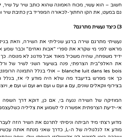
חשוב – הוא עשוי, מכוח האמונה שהוא כותב שיר על שיר, לה
גם במעט, את הקו החתוך-לכאורה המפריד בין כתיבת שיר ות
3) כיצד נעשית מתרגם?
מראש לפני מי שקרא את ספרִי "אבות ואחים" וכבר שמע א
ידיד משפחה, שהיה משכיל מאוד אבל פדגוג לא מנוסה. כך 
blanche luit dans les bois – אולי בגלל
בצירוף ווקאלים שונים, עם a ועם u ועם an ועם ui ועם e, ויוצרת תזמוּר עשיר במסגרת שורה אחת.
המוזיקה של השירה נגעה בי, אם כן, דוקא דרך השפה ה
אי-ידיעת הצרפתית אפשרה לי לשמוע את צליליה כשלעצמם
מדוע רצתי מיד הביתה וניסיתי לתרגם את השיר הזה לעברית
מודע אז לגלגוליה של ה-L, כדרך שאני מנת