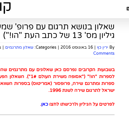
שאלון בנושא תרגום עם פרופ' שמעו
גיליון מס' 13 של כתב העת "הו!")
By
ירין כץ
|
16 באוגוסט 2016
|
Categories:
שאלון מתרגמים
|
:
Comments
לספרות "הו!" ("אסופה משירת העולם 1#"). השאלון הפעם עם שמעון זנדבנק – ח
ספרות ומתרגם שירה, פרופסור (אמריטוס) בספרות השוואת
ישראל לתרגום שירה לשנת 1996.
לפרטים על הגיליון ולרכישתו לחצו
כאן
.