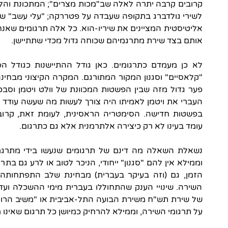
קרובים קִרבה יתרה לאלה שב"מכות מצרים"; המתכונת והל
לשירי גולדברג בתקופה שעבדה על פטררקה; "עלי עשב" של
אליטיסטית המציינים את שיריו-הוא. כל אלה תרגומים שאנח
אותם בצד שירת מתרגמיהם שכוחה גדול מכדי שתתיישן.
לא כן מעמדם כתרגומים. כאן גודל ההתיישנות כגודל ה
"קלאסיים" וסגנון המקור המתורגם. המקרה הקיצוני מבחינה 
פער גדול מזה שבין הפשטות המכוונת של וולט ויטמן וסבכי 
העברי את ויטמן לאמיתו היה צורך לעשות מה שעשה עודד 
בפשטות חדישה. הסימטריה הראסינית, לעומת זאת, קרוב
עומד בעינו לא רק כיצירה אלתרמנית אלא גם כתרגום.
נשאלת השאלה מה דינם של תרגומים שנעשו בידי מתרגמ
וממילא אין להם "סגנון" ייחודי, הניכר לטוב או לרע גם בתר
הזמן, גם (וזה בעיקר בעברית) מבחינת שלב התפתחות
השירה. שינויי הענק שהתחוללו בעברית מימי ההשכלה ועד 
של שירת תש"ח משירת הבועה התל-אביבית או "משיב הרוח"
על תרגומי השירה, וממילא להרחיק כמיושן כל תרגום שאינו 