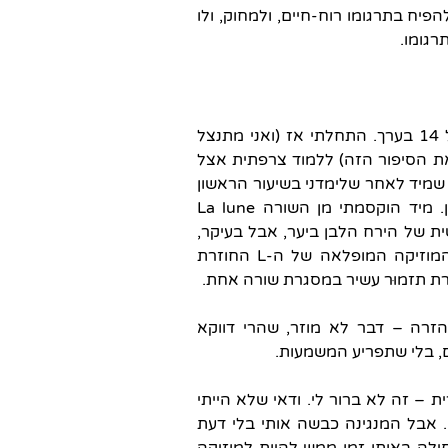
פיח בתרגומו רוח-חיים, ולמחוק, ולו
רגומו.
נעשיתי מתרגם שירה ברגע שגיליתי את השירה, וזאת בגיל 14 בערך. התחלתי אז (ואני מתנצל
ת הסיפור הזה) ללמוד צרפתית אצל
שמיד לאחר שלימדני בשיעור הראשון
את האלפ"בית הצרפתי, פנה בשיעור השני לשיר של ורלן. מיד הוקסמתי מן השורה La lune
 התמונה הרומנטית של הירח הלבן ביער, אבל בעיקר,
כך אני מפרש בדיעבד מה שלא היה מודע לי אז, בגלל המוזיקה המופלאה של ה-L החוזרת
זרה – דבר לא מוזר, שהרי דווקא
, בלי שתפריע המשמעות.
 – זה לא ברור לי. ודאי שלא הייתי
ח אותה עכשיו. אבל המנגינה כבשה אותי בלי דעת