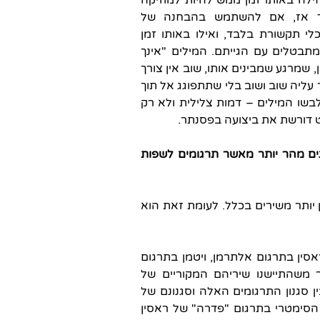
ילה באותו זמן ממש להיות למוזיקה
. עד אז, אם להשתמש בהבחנה של
לי תקשורת בלבד, ואילו באותו זמן
מתבטלים עם הגייתם. המילים "אינך
 שמרגע שמבינים אותו, שוב אין צורך
עליה שוב ושוב בלי שתתפוגג אל תוך
שו המילים – דמות צלילית ולא רק
 דורשת את ביצועה בפסנתר.
נים מהר יותר מאשר תרגומים לשפות
ן יותר משירים בכלל. לעומת זאת הוא
סין בתרגום אלתרמן, ויטמן בתרגום
ר משהתיישנו שיריהם המקוריים של
 סגנון התרגומים האלה וסגנונם של
סימטרי בתרגום "פדרה" של ראסין