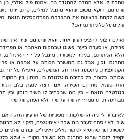
נותרת לו אלא המלה להתגדר בה. אמנם פול ואלרי, מן ה
שתרגום, דוקא משום שהוא מוגבל למילים, קרוב יותר מש
קשה לקחת ברצינות את ההברקה הפרדוקסלית הזאת. מי 
עולים על כל מתרגמיהם?
ואולם רצוני להציע רעיון אחר, והוא שתרגום שיר אינו שו
פרידה, או סערה ביער. פשוט שבמקום האהבה או הפרידה 
הלא המתרגם, בניגוד למשורר, מוגבל על ידי האימז'ים, הרע
מתרגם. נכון, אבל גם המשורר הכותב על אהבה או פריד
הקונוונציות, מתכונת החריזה, המשקלים, ואפילו על ידי 
שכותב. כלומר, כל כתיבה מיטלטלת בין הנתון ובין המקורי, בי
החד-פעמי. מתרגם השירה, אם ירצה לגעת בלב הקורא
בטלטלה הזאת – בין מה שמכתיב לו השיר הנתון ובין תרומ
מבחינה זו, תרגומו יהיה שיר על שיר, ולא העתק של שיר.
לא ברור לי מה ההשלכות המעשיות של הרעיון הזה. האם 
שיר, לא ייסחף לעבר מה שקרוי אימיטציה, חיקוי ולא תרגום
לעשות תוך שהוסיף למקור מילים ואימז'ים ובתים שלמים כר
יקפיד לזכור שהוא מתרגם ולא משורר מקורי – שלא כלו