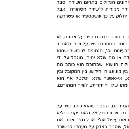
הוגים הגדולים בתחום השירה, סבר
ירה מקורית ל"שירה הטהורה". אבל
יחלוק על כך ששקספיר או פטררקה
נה ביסודו מכתיבת שיר על אהבה, או
כותב המתרגם שיר על שיר. תאמרו:
יונות וכו', הנתונים לו בשיר שהוא
ה או מה שלא יהיה, מוגבל על ידי
גבולות הנושא, שבתוכם הוא כותב מה
ן קונוונציה וחידוש, בין המקובל ובין
, אי-אפשר שלא ייטלטל אף הוא
תו שלו, הייחודית, לשיר המתורגם.
המתרגם, הסבור שהוא כותב שיר על
, מה שרוברט לוֹאֶל האמריקני הפליא
אות עיניו? אולי. אבל מצד אחר, אם
אל, שסמך בצדק על מעמדו כמשורר