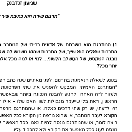
שמעון זנדבנק
"תרגום שירה הוא כתיבת שיר ע
1) המתרגם הוא משרתם של אדונים רבים: של המחבר ה
התרבות שאליה הוא שייך, של התרבות שהוא משמש לה שגר
מבנה הטקסט, של המִשלב הלשוני… למי או למה מכל אלה
יותר מכל?
בנוגע לשאלת הנאמנות בתרגום, לפני מאתיים שנה כתב הפי
"המתרגם האמיתי, המבקש להפגיש את שתי הפרסונות ה
ולעזור לזה האחרון להגיע להבנה הנכונה ביותר שבאפשר
הראשון, וזאת בלי שייעקר מגבולות לשון האם שלו – אילו
זו? לדעתי, יש רק שתי דרכים כאלה. או שהמתרגם מרפ
הקורא לעבר המחבר, או שהוא מרפה מן הקורא ככל האפש
רוצה לומר, או שהמתרגם מנסה להיות נאמן ככל האפשר למ
מנסה לענג ככל האפשר את הקורא ולא להכביד עליו.