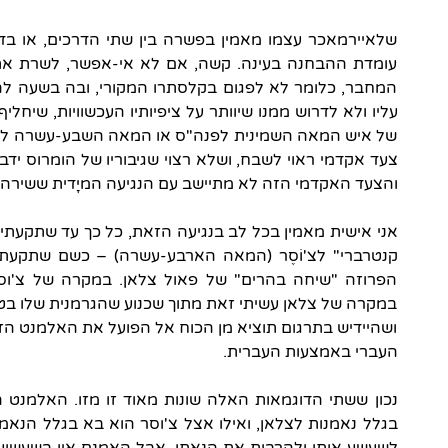
שלאיירמאכר עצמו מאמין בפשרה בין שתי הדרכים, או בדר
עומדת ההבחנה בעינה. קשה, אם לא אי-אפשר, לשרת את 
המחבר, כלומר לא לפגום בקלסתרו המקורי, ובה בשעה לה
עליו ולא לדרוש ממנו שיוותר על ציפיותיו העכשוויות, שיח
של איש המאה השמינית לפנה"ס או המאה השבע-עשרה לספי
צעד אקדמי ראוי לשבח, ושלא רצוי שגיבוריו של הומרוס יד
והצעד האקדמי הזה לא מתיישב עם הנגיעה המיָדית ששירה 
אני אישית מאמין בכל לב בנגיעה הזאת, כל כך עד שתקעתי 
קנטרברי" לצ'וֹסֶר (המאה הארבע-עשרה) – כשם שתקעתי
הפרוזה "שיחה בהרים" של פאול צלאן. במקרה של צ'וסר
במקרה של צלאן עשיתי זאת מתוך שכנוע שהגרמנית שלו בטק
ושהיידיש בתרגום תוציא מן הכוח אל הפועל את האלמנט הז
העברי באמצעות העברית.
נכון ששתי הדוגמאות האלה שונות מאוד זו מזו. האלמנט 
בגלל נאמנות לצלאן, ואילו אצל צ'וסר הוא בא בגלל הנאמנו