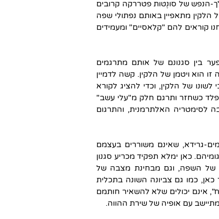
ך-הנפש של סונֶטות פטררקה קרובים
 הלקין מתאפיין באותם נפתולי שפה
נו קוראים להם "קלאסיים" ומעמידים
פער בין סגנונם של אותם מתרגמים
זו הוא ויטמן של הלקין. קשה לדמיין
לשונו של הלקין, וכדי להציג לקורא
פלד כשחזר ותרגם חלק מ"עלי עשב"
ה לסימטריה האלתרמנית, והתרגום
ים-גרידא, שאינם משוררים בעצמם
גומיהם. כאן ימלא תפקיד מכריע סגנון
ה של השפה, וגם מבחינת מצבה של
כאן, כמו גם צביונה השונה בתכלית
, אינם יכולים שלא להשאיר חותמם
מתיישב עם אופיה של שירת ההווה.