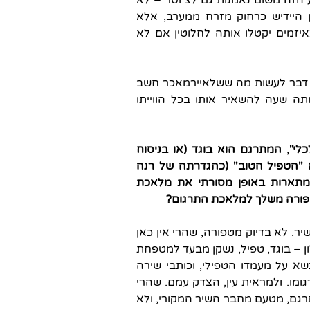
הזה משום נאמנות גם לצ'וסר – לא
מן היידיש כרחוק מזרח ממערב, אלא
יזמים יקטלו אותה לחלוטין אם לא
של דבר לעשות מה ששלאיירמאכר חשב
תה שעה להשאיר אותו בכל הווייתו
לי", המתרגם הוא בוגד (או בניסוח
 "הטפיל הטוב" (כהגדרתה של רנה
המתארות באופן מסורתי את מלאכת
טפורה משלך למלאכת התרגום?
. לא בדיוק מטפורה, שהרי אין כאן
 – בוגד, טפיל, נשקן מבעד למטפחת
נשא על מעמדו הטפילי, וכותבי שירה
גומו. ולמראית עין, הצדק עמם. שהרי
מתרגם, מטעם מחבר השיר המקורי, ולא