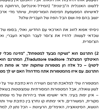
לשעשע אותו ולהרבות את הנאתו. אבל האמנם אין בשעשוע 
ללשונו האנגלית ה"בינונית" (המידל-אינגליש) ,הרחוקה 
לאישיותו המפעפעת חמימות הומוריסטית, שיותר מדי ארכא
ינשב בהם פה ושם הבל-הפה של העברית שלנו?
ניסיתי אפוא לזווג את הארכאי עם החדיש, ואולי, בסופו 
שכדאי לעשות: להזיז את צ'וסר לעבר הקורא העברי, ואו
הצ'וסרית.
2) התרגום הוא "נשיקה מבעד למטפחת", "מזיגה מכלי לכ
האיטלקי המצלצל:
Traduttore traditore
)
, המתרגם הוא
ליטוין) – כל אלה הן מטפורות שחוקות יותר או פחות 
התרגום. עם איזו מהמטפורות אתה מזדהה? האם יש לך מ
המטפורה שלי למלאכת תרגום השירה היא כתיבת שיר על שיר
לשון שאולה, אבל המטפורות המסורתיות שמצוטטות בשאלון
– אינן יפות בעיני. ודאי יאשימו אותי ביהירות של מי שמת
מקורית, המשוררים, ודאי ימתחו קו נחרץ בין כתיבת שיר ותר
הנושא, הסיטואציה, האימז'ים, הרעיונות – הכל נתון לו, ל