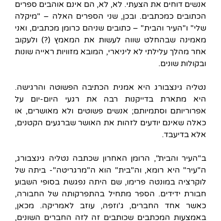
אנשים דוחים את הצעתי. לא, לא, הם אינם אוהבים ספרים
הכתובים כמכתבים. ובכן, שני הספרים האלה – "מיקלה
שלי" ו"העיר והבית" – כתובים שניהם כרומן מכתבים, ואני
מאמינה שבהחלט שווה לעשות את המאמץ (?) ולעקוב
אחר מהלך עלילתי לא ליניארי, המובא מזוויות ראייה שונות
ובקולות שונים.
נטליה גינצבורג היא אמנית הכתיבה הפשוטה והרגישה.
היא מתארת בדייקנות רבה את רגעי היום-יום על
אפרוריותם וסתמיותם; אנשים פשוטים ולא מאושרים, או
כאלה שאינם יודעים לזהות את האושר שברגעים הקטנים,
אלא בדיעבד.
ב"העיר והבית", הרומן האחרון שכתבה נטליה גינצבורג,
ה"עיר" היא רומא, וה"בית" הוא ה"מרגריטה"- ביתה של
לוקרציה במונטה פרימו, שם היתה נפגשת בסופי השבוע
חבורת ידידים. הספר מתחיל בהתפרקותה של החבורה,
כאשר אחד החברים, ג'וזפה, עוזב לאמריקה. מכאן,
באמצעות המכתבים שכותבים זה לזה החברים השונים,