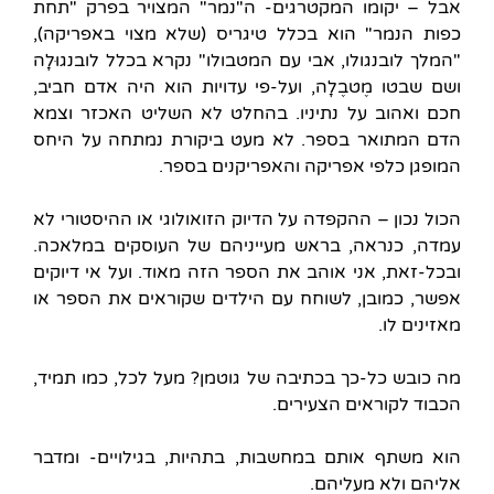
אבל – יקומו המקטרגים- ה"נמר" המצויר בפרק "תחת
כפות הנמר" הוא בכלל טיגריס (שלא מצוי באפריקה),
"המלך לובנגולו, אבי עם המטבולו" נקרא בכלל לובנגוּלָה
ושם שבטו מֶטבֶלָה, ועל-פי עדויות הוא היה אדם חביב,
חכם ואהוב על נתיניו. בהחלט לא השליט האכזר וצמא
הדם המתואר בספר. לא מעט ביקורת נמתחה על היחס
המופגן כלפי אפריקה והאפריקנים בספר.
הכול נכון – ההקפדה על הדיוק הזואולוגי או ההיסטורי לא
עמדה, כנראה, בראש מעייניהם של העוסקים במלאכה.
ובכל-זאת, אני אוהב את הספר הזה מאוד. ועל אי דיוקים
אפשר, כמובן, לשוחח עם הילדים שקוראים את הספר או
מאזינים לו.
מה כובש כל-כך בכתיבה של גוטמן? מעל לכל, כמו תמיד,
הכבוד לקוראים הצעירים.
הוא משתף אותם במחשבות, בתהיות, בגילויים- ומדבר
אליהם ולא מעליהם.