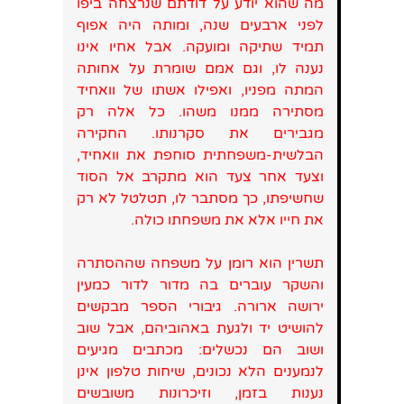
מה שהוא יודע על דודתם שנרצחה ביפו
לפני ארבעים שנה, ומותה היה אפוף
תמיד שתיקה ומועקה. אבל אחיו אינו
נענה לו, וגם אמם שומרת על אחותה
המתה מפניו, ואפילו אשתו של וואחיד
מסתירה ממנו משהו. כל אלה רק
מגבירים את סקרנותו. החקירה
הבלשית-משפחתית סוחפת את וואחיד,
וצעד אחר צעד הוא מתקרב אל הסוד
שחשיפתו, כך מסתבר לו, תטלטל לא רק
את חייו אלא את משפחתו כולה.
תשרין הוא רומן על משפחה שההסתרה
והשקר עוברים בה מדור לדור כמעין
ירושה ארורה. גיבורי הספר מבקשים
להושיט יד ולגעת באהוביהם, אבל שוב
ושוב הם נכשלים: מכתבים מגיעים
לנמענים הלא נכונים, שיחות טלפון אינן
נענות בזמן, וזיכרונות משובשים