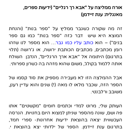
אורה ממליצה על "אבא רך רגליים" (ידיעות ספרים,
מאנגלית: ענת זיידמן)
זה מה שקורה כשגבר ממליץ על "ספר בנות" (והנחת
המוצא היא שיש דבר כזה "ספר בנות" כמו גם ספר
בנים") – הוא
כותב עליו כמו גבר
… הוא מספר לנו שזהו
רומן מכתבים, מכתבים הכותבת ירושה, או ג'רושה (תלוי
בתרגום) היתומה אל "אבא ארך הרגליים", הנדבן השולח
אותה ללמוד בקולג', משום שהוא מזהה בה כשרון ספרותי.
אבל ההמלצה הזו לא מעבירה מספיק את סוד קסמו של
הספר הזה, שכבר מלאו לו מאה (!) שנים והוא עדיין רענן,
משובב ורלבנטי.
העותק שלי, מרוט למדי וכתמים חומים "מקשטים" אותו
פה ושם, שונה מהספר שניתן למצוא היום בחנויות. הגרסה
העכשווית יצאה בהוצאת ידיעות אחרונות- ספרי חמד,
בתרגום ענת זיידמן. הספר של ילדותי יצא בהוצאת י.