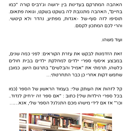
האהבה המתרקם בעדינות בין ירושה וג'רביס קורה "כמו
בחיים", האהבה מתגנבת לה בשקט בשקט, וגואה פתאום.
תוסיפו לזה סוף-של -אגדות, מפתיע, נהדר ולא קיטשי.
והרי לכם המתכון לקסם.
ועוד משהו.
זאת הזדמנות לבקש את עזרת הקוראים: לפני כמה שנים,
במבצע איסוף ספרי ילדים למחלקת ילדים בבית חולים
כלשהו, תרמתי את "אמיל והבלשים" בתרגום הישן. כמובן
שחמש דקות אחרי כן כבר התחרטתי…
קל לזהות את העותק שלי: בעמוד הראשון של הספר (כמו
בכל ספרי הילדות שלי) כתוב : "אם ספר זה ירחיק לנדוד..
וכו'" אז אם לידי מישהו מכם התגלגל הספר שלי, אנא……