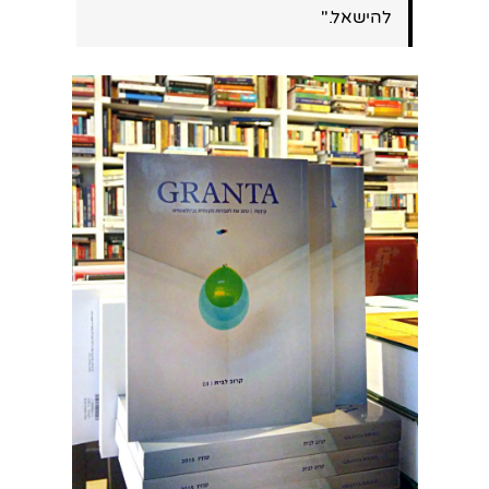
להישאל."