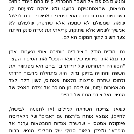
ומגיעים בסופם אל השבר ההכרחי. קיים בהם מימד מחויב
מציאות, שהאסתטיקה כמעט ולא יכולה להיענות לו,
כשהסיום הגס והפרום הוא היחידי האפשרי. כבת לניצול
שואה, שמעולם לא שמעה אלא שתיקה, שלעולם לא
אמשיך לשמוע אלא שתיקה, קריאתי את אידה פינק הייתה
צעד חשוב לתוך המקום האילם.
גם יהודית הנדל ביצירותיה מותירה אותי נפעמת. אתן
כדוגמא את "טירופו של רופא הנפש" ואת הסיפור הקצר
"הסעודה האחרונה של ידידתי ב." בהם היא מפגישה את
השפה והחוויה בדיוק גדול: היא מתחילה מדיבור חזרתי
ולתוכו שוזרת פריצות מלאות פאתוס, לשון דלה לצד
מטאפורות עזות, ומוליכה מן המוכר אל צידה האפל של
הנפש, ואל צידם המת של החיים.
כשאני צריכה השראה למילים (או לתנועה, לבישול,
לחיים), אמצא אותה ב"רצות עם זאבים" של קלאריסה
פינקולה אסטס – שרשרת אגדות המבטאות ערגה אל
ה'פראי' ולצידן ביאור סמלי של תהליכי הנפש ברוח