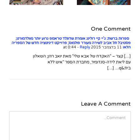
One Comment
ספרות ברשת: ג'יי קיי רולינג אומרת שדונלד טראמפ גרוע יותר מוולדמורט;
פסטיבל תל אביב לשירה מעורר פולמוס; פרוייקט דיגיטציה חדש של הספריה
הלאו
11 בדצמבר 2015 at 0:44
- Reply
[…] קצר – "האקדח של אבא שלי" מאת יואב רוזן; השאלון
עם ליאת לידה-סנדומיר, מחברת הספר "איש ללא
בית&q… […]
Leave A Comment
Comment