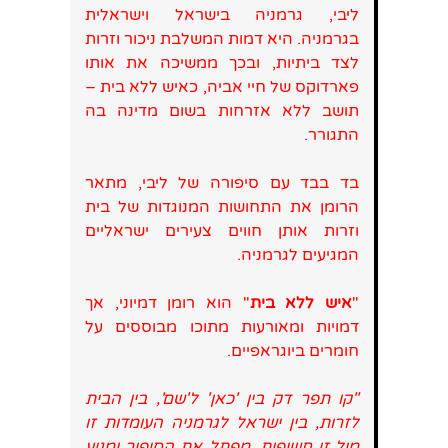
ליבי, גרמניה בישראל וישראלית
בגרמניה. היא דמות המשלבת ניכור וזרות
לצד ביתיות, ובכך ממשיכה את אותו
פארדוקס של חיי אביה, כאיש ללא בית –
תושב ללא אזרחות בשום מדינה בה
התגורר.
בד בבד עם סיפורה של ליבי, מתאר
הרומן את התחושות המנוגדות של בית
וזרות אותן חווים צעירים ישראליים
המגיעים לגרמניה.
"
איש ללא בית
" הוא רומן דמיוני, אך
דמויות ומאורעות מתוכו מבוססים על
חומרים ביוגראפיים.
"
קו תפר דק בין 'כאן' ל'שם', בין הבית
לזרות, בין ישראל לגרמניה העומדות זו
מול זו חשופות, מפתל את הסיפור ומניע