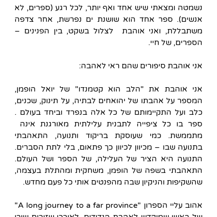
נשמטה ומצאתי שיש אחד ואף יותר, לכל רגע (ספרים, לא
אנשים). ספר אחד הוא שושנת ים נפרשת, אחר צדפה
משתבללת, ואני אוהבת לצלול בשקט, בין הפנינים –
הספרים, של חיי.
אני אוהבת סיפורים שהם ראי לאהבה:
אני אוהבת את "הלב הוא קטמנדו" של יואל הופמן,
המספר על אהבתו של יהואחים לבתיה, על תינוק, שכנים,
כלב ועל התקיימותם של כל אלה בנפרד וביחד בעולם .
ספר בו כל ציפייה לתבנית עלילתית מאורגנת אינה
מתממשת. כמי שעוסקת בריקוד ותנועה, התאהבתי
בתנועה שבו – מכיוון לכיוון כך פתאום, בלי לתת הסברים.
התנועה היא הציר של העלילה, של הספר ושל העולם.
התאהבתי בשפה של הופמן, משחקית ומהתלת בעצמה,
שהשקיפות והניקיון שבה מהפנטים אותי כל פעם מחדש.
אהוב עליי הספרון "A long journey to a far province"