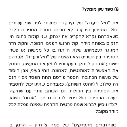
8) ספר עיון מומלץ?
את "חיל ורעדה" של קירקגור פגשתי לפני שני עשורים
ומאז הספרון הירקרק לא מרפה ממדף הספרים בלבי.
כשאברהם נקרא להקריב את יצחק, שני קולות בתוכו היו
חזקים באותה מידה: קול הרגש הפנימי המוכר, והקול הזר
המנוגד לעצמיותו, שלא הייתה בו כל ממשות או פשר.
הסתירה בין השניים היא האימה של "חיל ורעדה". אברהם
ששמע את הקול והלך בעקבותיו לבצע את המעשה, מסמל
את האפשרות לאותנטיות, לאמונה. זוהי בעיני, אבן היסוד
של מעשה הכתיבה. הספר פורסם תחת הפסדונים 'יוהנס
דה סילנטיו' (יוהנס השותק). כאברהם שאינו יכול להסביר
את הסתירה בין הקולות, גם הכותב נותר עם שתיקה.
מעשה הכתיבה הוא ניסיון לברוח מדיבור 'אודות' משהו,
ולצדו ניסיון לברוא שפה פרטית חתרנית שאינה נופלת לכל
מודל מקובל.
"כשהדברים מתפרקים" של פמה צ'ודרון – הרגע בו