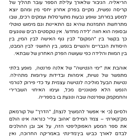
הריאליה. הגיבור שלאורך עלילת הספר עובר תהליך של
קריסה נפשית, מקיים בפרק אחרון יחסי מין ומהם יוצא
למסע במרחב שופע גבעות מתערסלות ועמקים רכים, שבו
מתרחשת התמזגות שהיא גם התאיינות וגם מימוש טוטלי
ובסופה הוא חווה 'לידה מחדש'. אין טקסטים רבים שנוגעים
כך בקשר בין "המקום" לבין גוף האישה לבין המין, בין
היסודות הגבריים והנשיים בנפש, בין החושני לבין המבט,
בין המוות והלידה כפי שעושה הפרק האחרון של שבתאי.
אוהבת את "ימי הנטישה" של אלנה פרנטה, מופע בלתי
מתפשר של נשיות, אימהות ובדידות עירומות מתהילה.
נטישת הבעל מוליכה לנטישה עצמית עד כדי פירוק לגורמי
הנפש הלא פוטוגניים מכל, ועימו האיחוי השברירי
והחמקמק שפרנטה שבה ונוגעת בו בספריה.
ולסיום (כי אי אפשר להמשיך לנצח), "הדרך" של קורמאק
מק'קארתי – צמד המילים 'אהוב עליי' כנראה אינו הולם
את ספר המסע האפוקליפטי הזה, על אב ובן ההולכים
לבדם לאורך כביש בין־מדינתי באמריקה החרוכה, ואין