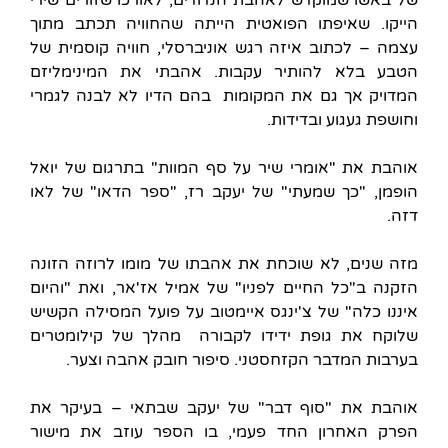
של באשו שמוקדש לאהבת הנדודים, לאורכו שזורים שירי
הייקו. שאיפתו הפואטית הייתה שהחוויה תכתב מתוך
עצמה – לכתוב איזה רגש אוניברסלי, חוויה קוסמית של
הטבע בלא להותיר עקבות. אהבתי את המינימליזם
המדויק אך גם את המקומות בהם הדיו לא לבנה לגמרי
וחושפת געגוע ובדידות.
אוהבת את "אומרי שיר על סף המוות" בתרגום של יואל
הופמן, "כך שמעתי" של יעקב רז, "ספר הדאו" של לאו
דזה.
מזה שנים, לא שוכחת את אהבתו של מומו לרוזה הזונה
הזקנה ב"כל החיים לפניו" של אמיל אז'אר, ואת "והיום
איננו כלה" של צ'ינגס איימטוב על פועל המסילה הקשיש
שלוקח את גופת ידידו לקבורה מהלך של קילומטרים
בערבות המדבר הקזחסטני. סיפור חובק אהבה וצער.
אוהבת את "סוף דבר" של יעקב שבתאי – בעיקר את
הפרק האחרון החד פעמי, בו הספר עוזב את מישור