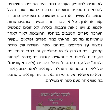
לא זוכים למספיק הערכה כתבי היד הטובים שנשלחים
להוצאות הספרים ומועדים בדרכם לראות אור, בגלל
המצב ב'תעשייה' או משום שהעורכים מעדיפים כתב יד
קצר או ארוך, קל או כבד יותר , ובעיקר כותבים פחות
אלמוניים. ויש מאות ורבבות כאלה. לא זוכים למספיק
הערכה ספרים הניצבים במחסני ההוצאות לאור לאחר
שהתייתמו מקונים. קראתי כמה ספרים נפלאים שקשה
למצוא על המדפים, ביניהם, ספרי השירה של סיליה
קסטין, שרה פלד ולילך סטמבולצ'יק. וכן כתבי יד מצוינים
שעומדים לראות אור וראויים לזכות בהערכה: "לכתוב
ולגנוב" של ענת פנחסי ו"טיפול בלב ים (ולא באקווריום)"
של ליאורה סוטו. אני מאחלת לקוראים לצאת למסע אחר
הלא נודע שאינו על מדפי המבצעים, עוד קוראים שיסתכנו
בחיפוש אחר טעם ספרותי משלהם.