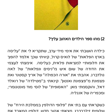
2) מהו ספר הילדים האהוב עליך?
כילדה הושבתי את אימי מידי ערב, שתקריא לי את "עליסה
בארץ הפלאות" של לואיס קרול, קיוויתי שכך אלמד להפוך
את חלומותיי למציאות פלאית, כעליסה. אימצתי לעצמי
את הדודה של שום איש מ"ניסים ונפלאות" של לאה
גולדברג. אהבתי את "אורה הכפולה" של אריך קסטנר ואת
פצפונת מ"פצפונת ואנטון". קינאתי ב"מטילדה" של רואלד
דאל, והוקסמתי מאן "האסופית" של לוסי מוד מונטגומרי,
ומכפריה של אנגליה.
כשקראתי עם בתי את "פלופי הדולפין בממלכת הירח" של
שלומית זילברברג, מצאתי אהוב חדש, דולפין המאבד את