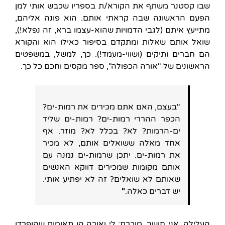
שבו קסטנר משתף את הקורא/ת בספריו שכבש אותי למן
הפעם הראשונה שבה קראתי אותם. הוא פונה אליהם,
מתייעץ איתם (לגבי הדמויות שהוא-עצמו ברא, זה נפלא!),
שואל אותם שאלות ומתקדם בסיפור כאילו הוא והקורא
הם חברים ותיקים (ושווי-מעמד!). כך, למשל, במשפטים
הראשונים של "אורה הכפולה", ספר מקסים וחכם כל כך.
"בעצם, האם אתם מכירים את רמות-ים?
הכפר ההררי רמות-ים? רמות-ים שליד
ים-הרמות? לא? בכלל לא? מוזר. אף
אחד מאלה ששואלים אותם, לא מכיר
את רמות-ים. יתכן שרמות-ים נמנה עם
אותם מקומות שמכירים דווקא האנשים
שאותם לא שואלים? זה לא יפתיע אותי.
יש דברים כאלה.
"
העלילה, אני חושב, מוכרת: לי ואורה הן תאומות שהופרדו