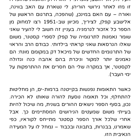
זו מזו לאחר גירושי הוריהן. לי נשארת עם האב בווינה,
ואורה – עם האם במינכן, (שהפכה, בתרגום הראשון של
אלישבע קפלן, לציריך, מכיוון שב-1951 רצו למחוק מן
הספר כל אזכור לגרמניה. בעניין זה חשוב לי להעיר שאני
שומר נאמנות לתרגומיה של קפלן לספרי קסטנר, משום
שאלו הגרסאות שאני קראתי בילדותי. כבודם הרב והראוי
של התרגומים החדשים של מיכאל דק במקומם מונח: הם
נאמנים יותר למקור וניכרת בהם אהבה כנה וגדולה
לקסטנר, אך במקרה שלי הם חסרים את ההתרפקות על
ימי העבר).
כאשר התאומות נפגשות בקייטנה ברמות-ים, הן מחליטות
להתחלף, וכל תאומה נוסעת להורה שאותו לא הכירה.
נכון, בסוף הספר נישאים ההורים בשנית, מה שיכול להיות
בעייתי משום שמעטים הגירושים המסתיימים כך. אבל
אחרי שלכל אורך הספר קסטנר מתייחס לקוראיו, כפי
שאמרנו, בבגרות, בתבונה ובכבוד – נמחל לו על המעידה
הנאיבית הזו.