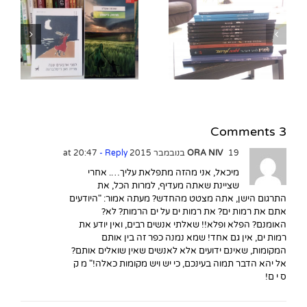
סי
סיפורים מן הפרובינציה:
בעלי חנות הספרים בטור
“
פרידה עם המלצות
ספרותיות
3 Comments
19 בנובמבר 2015 at 20:47
ORA NIV
- Reply
מיכאל, אני מהזה מתפלאת עליך…. אחרי
שציינת שאתה מעדיף, למרות הכל, את
התרגום הישן, אתה מצטט מהחדש? מעתה אמור: "היודעים
אתם את רמות ים? את רמות ים על ים הרמות? לא?
האומנם? הפלא ופלא!! שאלתי אנשים רבים, ואין יודע את
רמות ים, אין גם אחד! שמא נמנה כפר זה בין אותם
המקומות, שאינם ידועים אלא לאנשים שאין שואלים אותם?
אל יהא הדבר תמוה בעינכם, כי יש ויש מקומות כאלה!" מ ק
ס י ם!