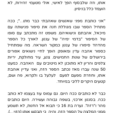
אותו, וזה שלבסוף הפך לאישי, אולי מטעמי זהירות, לא
הועמד כלל בניסיון.
"אני כותבת מפני שאנשים שאהבתי כבר מתו…"; ככה
מתחיל הספר שבו מגוללת חנה את סיפור פגישתה עם
מיכאל, אהבתם ונישואיהם. משפט זה מתכתב עם סופו
של הסיפור "בדמי ימיה" של עגנון. לאורך כל הספר
מהדהד סיפורו של עגנון כמקור השראה. מה שמתחיל
כספור אהבה עדין ומאופק הופך לחיי נישואים אפורים
בירושלים של שנות החמישים. צנע, עיר מחולקת, יריות
צלפים והריון לא מתוכנן לא מיטיבים עם האהבה. כמעט
50 שנה עברו מאז נכתב הספר הזה, ואני עדיין אוהבת
אותו, וחוזרת מפעם לפעם לעלעל בו ולקרוא, פה ושם,
קטעים היקרים לליבי במיוחד.
כבר לא כותבים ככה היום. גם עמוס עוז בעצמו לא כותב
ככה. בסגנון ארכני, בשפה גבוהה ועשירה. היום כותבים
מהר ו"רזה". נערה בת 16 כי תבוא אל החנות, לא תשמע
ממני המלצה על הספר הזה, והיה כי תבקש אותו (הזוי…),