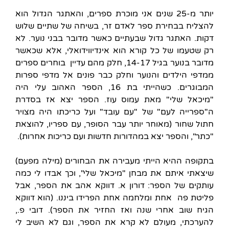
יותר מ-25 שנים אני מוכרת ספרים, והאתגר הגדול הוא
להצליח בבחירת ספר לאדם זר, בשיחה של שתיים שלוש
דקות. האתגר גדול שבעתיים כאשר מדובר בבני נוער. לא
רק שטעמו של כל קורא הוא אינדיווידואלי, אלא שכאשר
מדובר בנוער בגיל 14-17, חלק מהם עדיין בוחרים ספרים
ממדפי הילדים והנוער וחלק כבר פונים אל מדפי ספרות
המבוגרים. כשהייתי בת 16, הספר האהוב עלי היה
"מיכאל שלי" מאת עמוס עוז. הספר יצא אז בסדרת
ה"ספרייה לעם" של "עם עובד" ועל כריכתו היה מצויר
חתול שחור (מאוחר יותר עבר הסופר, עם ספריו, להוצאת
"כתר", והספר יצא במהדורות חדשות ועם כריכות אחרות).
בתקופה ההיא הייתי מעבירה את הבחורים (מילה מפעם)
שיצאתי איתם את מבחן "מיכאל שלי", וכך אבדו לי כמה
עותקים של הספר: דורון א. דווקא אהב את הספר, אבל
פליטת פה אחת ומלחמה אחת הפרידו ביננו. (הוא דווקא
הגיח שוב אחרי שנה ואז החזיר את הספר). דובי פ.,
להערכתי, מעולם לא קרא את הספר, וגם לא השיב לי