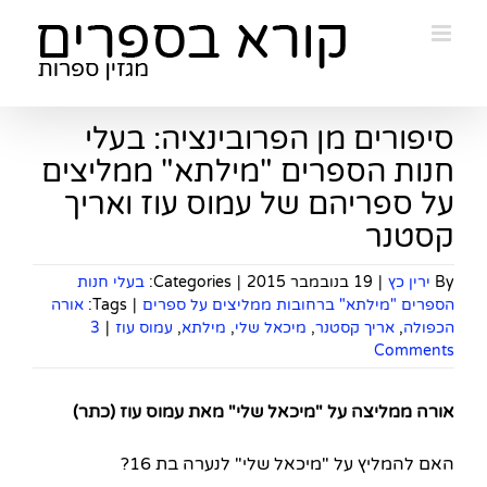
Ski
t
conten
סיפורים מן הפרובינציה: בעלי
חנות הספרים "מילתא" ממליצים
על ספריהם של עמוס עוז ואריך
קסטנר
By
ירין כץ
|
19 בנובמבר 2015
|
Categories:
בעלי חנות
הספרים "מילתא" ברחובות ממליצים על ספרים
|
Tags:
אורה
הכפולה
,
אריך קסטנר
,
מיכאל שלי
,
מילתא
,
עמוס עוז
|
3
Comments
אורה ממליצה על "מיכאל שלי" מאת עמוס עוז (כתר)
האם להמליץ על "מיכאל שלי" לנערה בת 16?