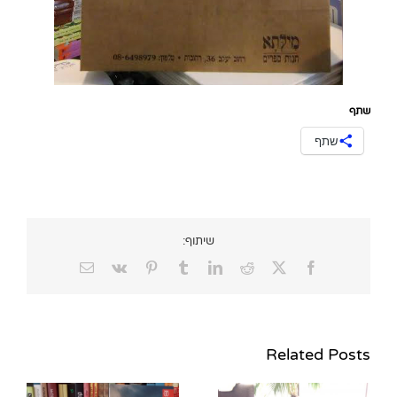
שתף
שתף
שיתוף:
Email
Vk
Pinterest
Tumblr
LinkedIn
Reddit
Facebook
X
Related Posts