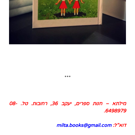
***
מילתא – חנות ספרים, יעקב 36, רחובות. טל.
08-
.
6498979
דוא"ל:
milta.books@gmail.com