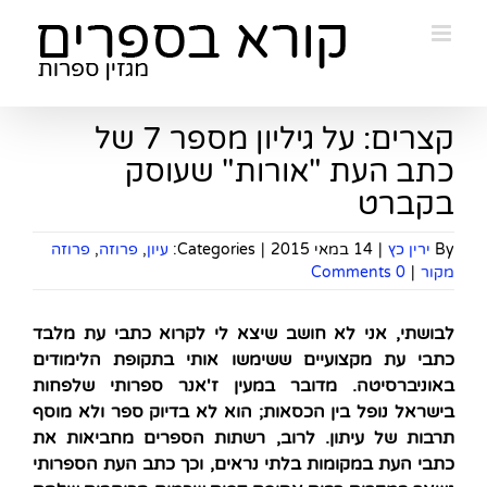
Ski
t
conten
קצרים: על גיליון מספר 7 של
כתב העת "אורות" שעוסק
בקברט
By
ירין כץ
|
14 במאי 2015
|
Categories:
עיון
,
פרוזה
,
פרוזה
מקור
|
0 Comments
לבושתי, אני לא חושב שיצא לי לקרוא כתבי עת מלבד
כתבי עת מקצועיים ששימשו אותי בתקופת הלימודים
באוניברסיטה. מדובר במעין ז'אנר ספרותי שלפחות
בישראל נופל בין הכסאות; הוא לא בדיוק ספר ולא מוסף
תרבות של עיתון. לרוב, רשתות הספרים מחביאות את
כתבי העת במקומות בלתי נראים, וכך כתב העת הספרותי