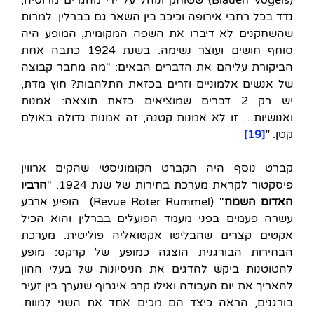
נדד בכל רחבי אירופה וכיכב בין השאר גם בברלין. למרות
שהשחקנים לא דיברו את השפה המקומית, המופע היה
סוחף חושים ועוצר נשימה. בשנת 1924 כתבה אחת
הביקורת עליהם את הדברים הבאים: "מה מחבר קבוצה
של אנשים אלמוניים וזרים בכזאת התלהבות? חוץ מדת,
יש רק 2 דברים שמוציאים כזאת תוצאה: אמנות
ואנושיות… זו לא אמנות קטנה, זה אמנות גדולה באולם
קטן.
"
[19]
קברט נוסף היה הקברט הקומוניסטי שהקים ארווין
פיסקטור לקראת מערכת בחירות של שנת 1924. "
הרביו
האדום השמח
" (Revue Roter Rummel) הופיע ארבע
עשרה פעמים בפני מעמד הפועלים בברלין והוא הכיל
אקטים קצרים שהבליטו אקטואליה פוליטית. מערכת
הבחירות הבורגנית הוצגה כמופע של קרקס: מופע
להטוטנות ביקש להדגים את הניסיונות של בעלי ההון
להאריך את יום העבודה ואילו קרב איגרוף שנערך בין זעיר
בורגנים, הראה כיצד הם מכים אחד את השני למוות.