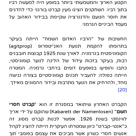
הקטע הארוך והמשמעותי ביותר במופע היה למעשה רביו
בתוך רביו: השחקנים הציגו מעין קברט בורגני כדי להדגים
את חוסר הטעם והדגנרציה שקיימת בבידור האהוב על
מעמד הביניים הגרמני.
החשיבות של "הרביו האדום השמח" הייתה בעיקר
בתרומתו להקמת תנועת האג'יטפרופ (agitprop)
הקומוניסטית בגרמניה. לאורך שנת 1925 קבוצות חובבנים
רבות, בעיקר בזכות עידוד של הליגה לנוער קומוניסטי,
כתבו והופיעו במופעים דומים ברחבי גרמניה. המטרה
הייתה כפולה: להעביר תכנים קומוניסטיים בצורה נגישה
מחד, ולהרחיק את הנוער מתרבות ובידור ההמונים מאידך.
[20]
הקברט האחרון שיתואר במסגרת זו הוא "
קברט חסרי
השם
" (Kabarett der Namenlosen) שהוקם על ידי אריך
לווינסקי בשנת 1926. אפשר לכנות קברט מסוג זה
כ"אנטי-קברט" כיוון שמטרתו העיקרית הייתה להציג לקהל
אנשים חסרי כשרון אשר מביכים את עצמם בפומבי תוך