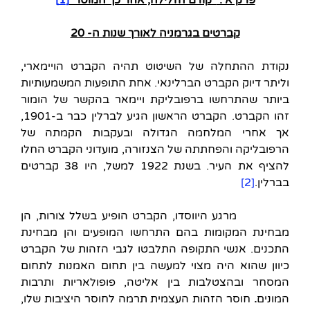
קברטים בגרמניה לאורך שנות ה- 20
נקודת ההתחלה של השיטוט תהיה הקברט הויימארי,
וליתר דיוק הקברט הברלינאי. אחת התופעות המשמעותיות
ביותר שהתרחשו ברפובליקת ויימאר בהקשר של הומור
זהו הקברט. הקברט הראשון הגיע לברלין כבר ב-1901,
אך אחרי המלחמה הגדולה ובעקבות הקמתה של
הרפובליקה והפחתתה של הצנזורה, מועדוני הקברט החלו
להציף את העיר. בשנת 1922 למשל, היו 38 קברטים
בברלין.
[2]
מרגע היווסדו, הקברט הופיע בשלל צורות, הן
מבחינת המקומות בהם התרחשו המופעים והן מבחינת
התכנים. אנשי התקופה התלבטו לגבי הזהות של הקברט
כיוון שהוא היה מצוי למעשה בין תחום האמנות לתחום
המסחר ובהצטלבות בין אליטה, פופולאריות ותרבות
המונים
.
חוסר הזהות העצמית תרמה לחוסר היציבות שלו,