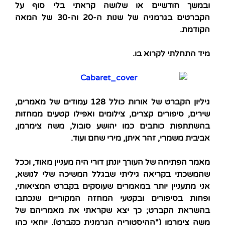
ובמשך חודשיים או שלושה קראתי בלי סוף על
הקברטים בגרמניה של שנות ה-20 וה-30 של המאה
הקודמת.
מיד התחלתי לקרוא בו.
גיליון הקברט של אורות כולל 128 עמודים של מאמרים,
שירים, סיפורים קצרים, צילומים ואפילו קטעים ממחזות
בהשתתפות כותבים כמו יהושע סובול, משה צימרמן,
אביבית משמרי, זהר איתן, מירי שחם ועוד.
מאמר הפתיחה של העורך יונתן דורי היה מעניין מאוד, וככל
שהמשכתי בקריאה גיליתי שבגלל המשיכה שלי לנושא,
אני מתעניין יותר במאמרים שעוסקים בקברט המציאותי,
ופחות בסיפורים ובקטעי המחזה המקוריים שנכתבו
בהשראת הקברט; כך יצא שקראתי את מאמריהם של
משה צימרמן ("ההיסטוריה הגרמנית כקברט), יוחאי כהן