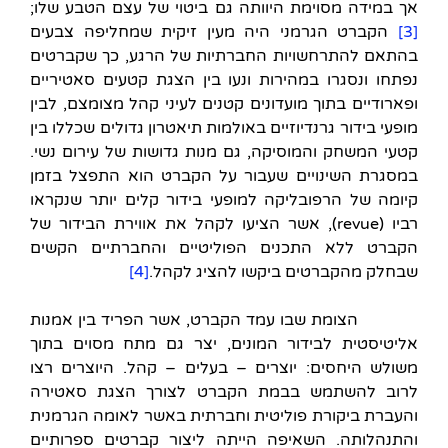
אך במידה מסוימת היוותה גם ביטוי של עצם הטבע שלו;
[3]
הקברט הגרמני היה מעין זיקית שמחליפה צבעים
בהתאם להתרחשויות החברתיות של הרגע, כך שקברטים
נפתחו ונסגרו במהירות ונעו בין הצגת קטעים סאטיריים
ופארודיים בתוך מועדונים קטנים לעיני קהל מצומצם, לבין
מופעי בידור גרנדיוזיים באולמות תיאטרון גדולים שכללו בין
קטעי המשחק והמוסיקה, גם מנות גדושות של עירום נשי.
במסגרת השינויים שעבור על הקברט הוא התפצל בזמן
קיומה של הרפובליקה למופעי בידור קלים יותר שנקראו
רביו (revue), אשר הציעו לקהל את אווירת הבידור של
הקברט ללא התכנים הפוליטיים והחברתיים הקשים
שבחלק מהקברטים ביקשו להציג לקהל.
[4]
הצומת שבו עמד הקברט, אשר הפריד בין אמנות
אליטיסטית לבידור המונים, יצר גם מתח מסוים בתוך
משולש היחסים: יוצרים – בעלים – קהל. היוצרים רצו
לרוב להשתמש בבמת הקברט לצורך הצגת סאטירה
והעברת ביקורת פוליטית וחברתית באשר לאומה הגרמנית
והתנהלותה. השאיפה הייתה ליצור קברטים ספרותיים