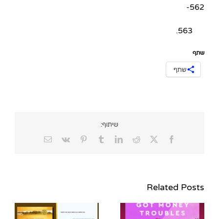
562-
563.
שתף
שתף
שיתוף:
Email
Vk
Pinterest
Tumblr
LinkedIn
Reddit
Facebook
X
Related Posts