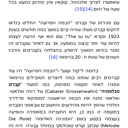
שאפשרו לצרוך אלכוהול, קוקאין ומין מזדמן כמעט בכל
שעה של היום.
[14]
[15]
עם סגירתו של קברט "הבמה הפרועה" החליט בנדאו
להקים קברט משלו שהיה קיים במשך כמה חודשים בשנת
1923 ונקרא "The tu tu", שם הוא אף הרשה לעצמו
להיות עוד יותר קיצוני במופעיו, אך גם לאחר שקברט זה
נסגר בנדאו המשיך להופיע בהצלחה בקברטים והרביו
השונים של שנות ה- 20 בויימאר.
[16]
בדומה ל"קול ועשן" ו"הבמה הפרועה" היו עוד
קברטים רבים שנתנו במה ליוצרים המובילים בויימאר
ונסגרו לאחר תקופה מסוימת, כמו למשל "
קברט
מגלומניה
" (Cabaret Grossenwahn) של רוזה ואלאטי.
ואלאטי נתנה את הבמה הראשונה למוסיקאי פרידריך
הולנדר שהפך להיות מהידועים והחשובים שבאמני הקברט
בתקופה זו. כמו כן, היא התעניינה בסאטירה והופיעה
בעצמה בקטע בשם 'המנגינה האדומה' (Die Rote
Melodie) שכתב קורט טוכולסקי במיוחד עבורה. היה זה