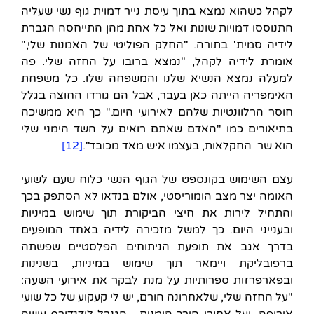
לקהל כשהוא נמצא בתוך עיסת נייר דמוית גוף נשי שעליה
התנוססו דמויות שונות ואל כל אחת מהן התייחסה הגברת
לידיה סמית' בתורה. "החלק הפוליטי של האמנות שלי,"
אומרת לידיה לקהל, "נמצא ברובו על החזה שלי. פה
למעלה נמצא הנשיא שלנו והמשפחה שלו. כל משפחת
האימפריה הייתה כאן בעבר, אבל הם גורדו החוצה בגלל
חוסר הרלוונטיות שלהם לאירועי היום." כך היא ממשיכה
בתיאורים כמו "האדם שאתם רואים על השד הימני שלי
הוא שר החקלאות, בעצמו איש מאד מכובד".
[12]
עצם השימוש בקונספט של הגוף הנשי כלוח שעם לשועי
האומה יצר מצב הומוריסטי, אולם בנדאו לא הסתפק בכך
והתחיל לירות את חיצי הביקורת תוך שימוש במיניות
ובענייני היום. כך למשל מזכירה לידיה באחד המופעים
בדרך אגב את תופעת הניתוחים הפלסטיים שפשתה
ברפובליקת ויימאר תוך שימוש במיניות, בשנינות
ובפארפרזות ספרותיות על מנת לבקר את אירועי השעה:
"על החזה שלי, שלאחרונה הורם, יש לי קעקוע של כל שועי
אירופה. ועל אחורי הירך הימנית, הגנרל לודנדורף עושה