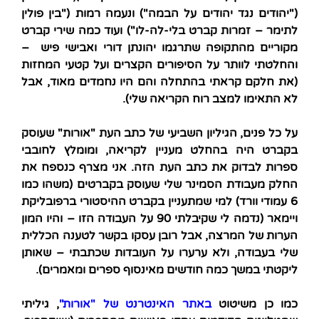
("יהודים נגד יהודים על הבמה") ונעמה רמות ("בין פולין
לתימר – זמרות קברט בלי-לה-לו") ועוד כמה שירי קברט
מקוריים מהתקופה שתרגמו יהונתן דורי ואבישי פיש –
והחלטתי לוותר על הסיפורים הקצרים ועל קטעי המחזות
(את חלקם קראתי בהתחלה והם היו נחמדים מאוד, אבל
לא התאימו למצב רוח הקריאה שלי).
על כל פנים, הגיליון השביעי של כתב העת "אורות" שעוסק
בקברט היה בהחלט מעניין לקריאה, ומומלץ לחובבי
ספרות לבדוק את כתב העת הזה. אני מצרף כנספח את
החלק מעבודת הסמינר שלי שעוסק בקברטים (משהו כמו
6 עמודי וורד) למי שמתעניין בקברט ההיסטורי ברפובליקת
ויימאר (נדמה לי שקיבלתי 90 על העבודה הזו – והיו המון
הערות של המרצה, אבל רובן עסקו בקשר לטענה הכללית
שלי בעבודה, ולא ערערו על העובדות שכתבתי – שאותן
ליקטתי במשך כמה חודשים מאינסוף ספרים ומאמרים).
כמו כן משיטוט
באתר האינטרנט של "אורות"
, גיליתי