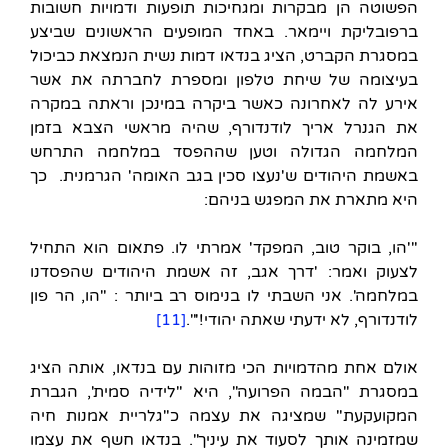
הפשוטה הן מבקרות ומגחיכות תופעות ודמויות חשובות
ברפובליקת ויימאר. באחד המופעים הראשונים שביצע
במסגרת הקברט, הציג בנדאו דמות נשית הנמצאת כביכול
בעיצומה של שיחת טלפון ומספרת לחברתה את אשר
אירע לה לאחרונה כאשר ביקרה במינכן וראתה במקרה
את הגנרל אריך לודנדורף, שהיה מראשי הצבא בזמן
המלחמה הגדולה וטען שההפסד במלחמה התרחש
באשמת היהודים ש'נעצו סכין בגב האומה' הגרמנית. כך
היא מתארת את המפגש בניהם:
"'הו, בוקר טוב, המפקד' אמרתי לו. פתאום הוא התחיל
לצעוק ואמר: 'דרך אגב, זה אשמת היהודים שהפסדנו
במלחמה'. אני השבתי לו בנימוס רב ביותר : "הו, הר פון
לודנדורף, לא ידעתי שאתה יהודי!'".
[11]
אולם אחת מהדמויות הכי מזוהות עם בנדאו, אותה הציג
במסגרת "הבמה הפרועה", היא "לידיה סמית', הגברת
המקועקעת" שמציגה את עצמה כ"גלריית אמנות חיה
שמזמינה אותך לסעוד את עיניך". בנדאו חשף את עצמו