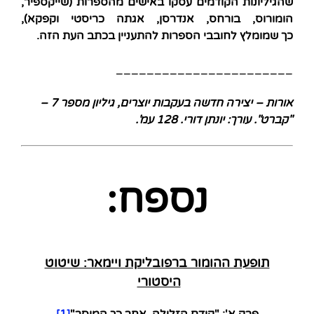
שהגיליונות הקודמים עסקו באישים מהספרות (שייקספיר,
הומורוס, בורחס, אנדרסן, אגתה כריסטי וקפקא),
כך שמומלץ לחובבי הספרות להתעניין בכתב העת הזה.
_______________________
אורות – יצירה חדשה בעקבות יוצרים, גיליון מספר 7 –
"קברט". עורך: יונתן דורי. 128 עמ'.
נספח:
תופעת ההומור ברפובליקת ויימאר: שיטוט
היסטורי
פרק א':
"קודם הזלילה, אחר כך המוסר"
[1]