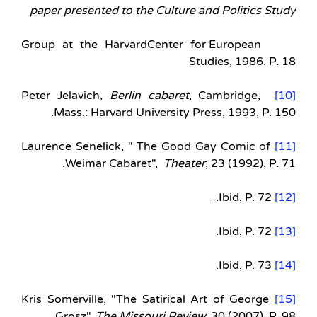
paper presented to the Culture and Politics Study
Group at the HarvardCenter for European
Studies, 1986. P. 18
, Berlin cabaret
, Cambridge,
Peter Jelavich
[10]
Mass.: Harvard University Press, 1993, P. 150.
Laurence Senelick, " The Good Gay Comic of
[11]
Weimar Cabaret",
Theater
; 23 (1992), P. 71.
Ibid
, P. 72.
[12]
Ibid
, P. 72.
[13]
Ibid
, P. 73.
[14]
Kris Somerville, "The Satirical Art of George
[15]
Grosz",
The Missouri Review,
30 (2007), P. 98.