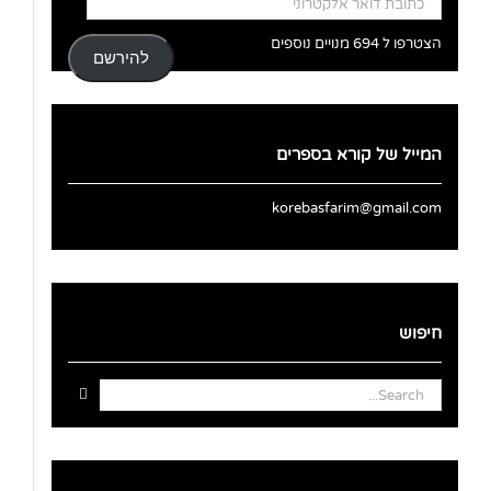
דואר
אלקטרוני
הצטרפו ל 694 מנויים נוספים
להירשם
המייל של קורא בספרים
korebasfarim@gmail.com
חיפוש
Search
for: