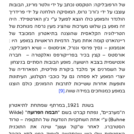
של הרפובליקה: הטקסט נכתב על ידי וולטר מרינג, הבובות
עוצבו על ידי ג'ורג' גרוס, המוסיקה הולחנה על ידי פרידריך
הולנדר והמופע כולו הוצא לפועל ע"י ג'ון הארטפילד. היה
זה מופע בן שלוש מערכות שהציג מעין גרסה מגוחכת של
הטרילוגיה הקלאסית שהוצגה בתיאטרון המכובד של
ריינהארט קומה אחת מעל. הדמיות הראשיות במופע היו :
אגממנון – נסיך פרוסי וגנרל, אגיסטוס – נשיא רפובליקני,
אורסטס – קצין בכיר בפרייקורפס ואלקטרה – חברה
אנטישמית בצבא הישועה. מופע הבובות הסתיים בניצחון
של השמרנים אך מלבד ביקורת פוליטית, הפארודיה של
יוצרי המופע לא פסחה גם על כוכבי הקולנוע, העיתונות
ותופעות אחרות ששייכות לתרבות ההמונים; כולם הוצגו
במופע כמגוחכים במידה שווה.
[9]
בשנת 1921, במרתף שמתחת לתיאטרון
ה"מערביים", נפתח קברט בשם "
הבמה הפרועה
" (Wilde
Buhne) ע"י אחת השחקניות הנודעות של התקופה – טרוד
הסטרברג. לאחר ש"קול ועשן" שינה את התוכנית
האמנותית שלו כיוון שהתקשה לעמוד בפני לחץ הקהל