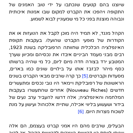
שיוצגו בהם קטעים שנכתבו על ידי טוב האמנים של
התקופה ויהפכו את הקברט למקום שבו אמנות איכותית
וגבוהה מוצגת בפני כל מי שמעוניין לבוא לשמוע.
הקהל מנגד, לא תמיד היה מוכן לקבל את הנועזות או את
הקודרות של מופעי הקברט שהועלו. בעקבות תקופת
האינפלציה הכלכלית שחוותה הרפובליקה בשנת 1923,
רבים מבני מעמד הביניים איבדו את נכסיהם ומכיוון שערך
המטבע ירד בצורה חדה מיום ליום, כל מי שהיה ברשותו
כסף מיהר לבזבז אותו על בילויים שונים כמו בארים,
מסעדות וקברטים.
[5]
כך קרה שרבים מבאי הקברט בשנים
הראשונות של רפובליקת ויימאר היו גובי נכסים ומתעשרים
חדשים (Nouveau Riches) אחרים שהתעשרו בעקבות
המלחמה והאינפלציה; אלה דרשו להעביר ערב נעים של
בידור ושעשוע בליווי אכילה, שתיית אלכוהול ועישון על מנת
לשכוח מצרות היום.
[6]
הבעלים, שרבים מהם היו אמני קברט בעצמם, הם אלה
שניסו לווסת בין דרישות היוצרים לדרישות הקהל, אך לרוב