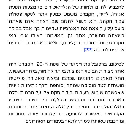
להצביע לחיים ולמוות של הגלדיאטורים באמצעות תנועת
אגודל. לדידו, הקברט משמש כמעין אתר לניקוי פסולת
עבור הקהל. הוא משול לחלום שבו רצחת אדם שאתה
כועס עליו, הוצאת את האגרסיות שקיימות בך, אבל בבוקר
כשאתה מתעורר, אתה נקי מאשמה. באותו אופן באי
הקברט שותים הרבה, מעליבים, מוציאים אגרסיות וחוזרים
שקטים לחברה.
[22]
לסיכום, ברפובליקת ויימאר של שנות ה-20, הקברט היה
אחד מצורות הביטוי הנפוצות ביותר להומור, בידור ושעשוע.
החל מאמנים מחוננים שכתבו וביצעו סאטירה פוליטית
מושחזת לצד מוסיקה שמחה וסוחפת, דרך מתירנות מינית
שאפשרה שימוש בעירום ובידור סקסואלי על הבמות וכלה
באווירת החירות והחופש שכללה בין היותר שימוש
באלכוהול, טבק וסמים – כל אלה התאגדו יחד במסגרת
הקברטים ואפשרו לתופעה זו ללבוש צורה מסוימת
ומורכבת שאותה ניסיתי לתאר בעמודים האחרונים.