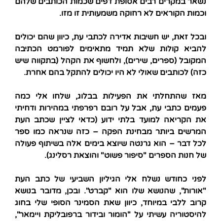
נשאר במקרים רבים אסופת דפים שכמות הכותבים שלהם
וכמות הקוראים לא רחוקה משמעותית זו מזו.
ובכל זאת, יש חשיבות אדירה לכתבי עת, כיוון שהם יכולים
להביא קולות שלא תמיד מתאימים לפורמט הכתיבה
המקובל (ספרים, שירים), ולחשוף את הקהל (בתקווה שיש
כזה) לכותבים שאולי לא היו יכולים להתקל בהם אחרת.
מאז שהתחלתי את הפעילות בבלוג, שלחו אלי כמה
פעמים כתבי עת, אבל על רובם רפרפתי במהירות ודחיתי
את הקריאה למועד בלתי ידוע (כדאי לציין שכתב העת
המרשים ביותר מבחינת הפקה – כזה שנראה כמו ספר
לכל דבר – הוא גרנטה שיוצא בימים אלה בשיתוף פעולה
של חנות הספרים "סיפור פשוט" והוצאת רסלינג).
לפני כחודש נשלח אלי הגיליון השביעי של כתב העת
"אורות", שהנושא שלו הוא "קברט". ובכן, מדובר בנושא
קרוב ללבי במיוחד, כיוון שאת הסמינר הסופי שלי בחוג
להיסטוריה עשיתי על "הומור ובידור ברפובליקת ויימאר",