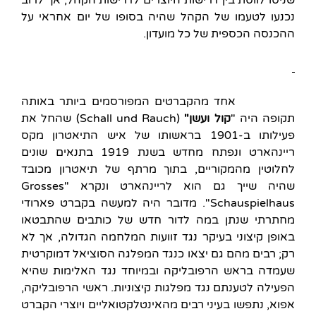
נכנעו לטעמו של הקהל שהיה בסופו של יום אחראי על
ההכנסה הכספית של כל מועדון.
אחד מהקברטים המפורסמים ביותר באותה
תקופה היה "
קול ועשן"
(Schall und Rauch) שהחל את
פעילותו ב-1901 בראשותו של איש התיאטרון מקס
ריינהארט ונפתח מחדש בשנת 1919 בתנאים שונים
לחלוטין מהמקוריים, בתוך מרתף של תיאטרון מכובד
שהיה שייך גם הוא לריינהארט ונקרא "Grosses
"Schauspielhaus. מדובר היה למעשה בקברט פארודי
מחתרתי שנתן במה לדור חדש של כותבים שהתבטאו
באופן קיצוני בעיקר נגד זוועות המלחמה הגדולה, אך לא
רק; רבים מהם גם יצאו כנגד המפלגה הסוציאל דמוקרטית
שעמדה בראש הרפובליקה ובמיוחד נגד האלימות שהיא
הפעילה לטענתם נגד מפלגות קיצוניות. ראשי הרפובליקה,
אפוא, נתפשו בעיני רבים מהאינטלקטואליים ויוצרי הקברט