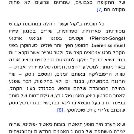
של התקופה כצבועים, שמרנים וגרועים לא פחות
מקודמיהם.
[7]
כל תוכנית ב"קול ועשן" החלה במתכונת קברט
מסורתית: פארודיות ספרותיות, שירים בסגנון פיירו
(Pierrot-Songs) וקטעים בסגנון ונציאני ארכאי
(Serenissimus). המופע הפך יותר פוליטי כשהוקרן בפני
הקהל סרט אנימציה קצר של וולטר טרייר אשר נקרא "יום
בחיי נשיא הרייך" שלעג למנהיגות הפוליטית והציג אותה
באור מגוחך, למשל ע"י הצגת תמונה של פרידריך אברט –
נשיא הרפובליקה באותם זמנים, וגוסטב נוסק – שר
ההגנה בממשלתו, בבגדי ים ולא בחליפות, דבר שפגע
בהילה המכובדת שלהם ונתפש כסקנדל בעיני הקהל.
לאחר הסרטון ביצע האמן פול גירץ, שגילם דמות של סוחר
בפינת רחוב בעל מבטא ברלינאי כבד, שיר בגנותו של נוסק
שנכתב על ידי קורט טוכלוסקי .
[8]
שיא הערב היה מופע תיאטרון בובות סאטירי-פוליטי, שהיה
יצירה משותפת של כמה מהאמנים החדשים והמבטיחים