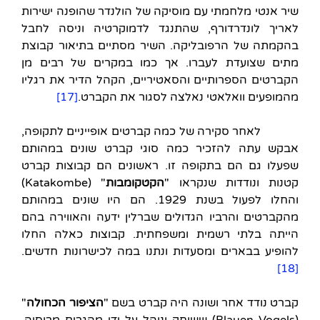
שיר אנטי מלחמתי עם מוסיקה של הולנדר שהופנה ישירות
לאריך לונדרדורף, שהתנגד לדמוקרטיה וניסה לחבל
בהקמתה של הרפובליקה. השיר מסתיים בתיאור קבוצת
מתים שצועדת לעברו. אך כמו במקרים של רבים מן
הקברטים הספרותיים והסאטיריים, הקהל הדיר את רגליו
מהמופעים וואלאטי נאלצה לסגור את הקברט.
[17]
לאחר סקירה של כמה קברטים אופייניים לתקופה,
אבקש עתה להזכיר כמה סוגי קברט שונים במהותם
שפעלו גם הם בתקופה זו. ראשונים הם קבוצות קברט
קטנות ונודדות שנקראו "
הקטקומבות
" (Katakombe)
והחלו לפעול בשנת 1929. הם היו שונים במהותם
מהקברטים והרביו הגדולים שברלין ידעה והאווירה בהם
הייתה בלתי רשמית ומשפחתית. קבוצות כאלה החלו
להופיע בבארים ומסעדות ונתנו במה לכישרונות חדשים.
[18]
קברט נודד אחר ושונה היה קברט בשם "
הציפור הכחולה
"
(Blauen Vogels) ששוחק ונוהל על ידי מהגרים מרוסיה,