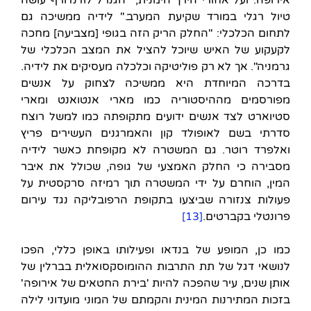
טיול רגלי במורד שקיעת המערב." לידיה ממשיכה גם
לתחום הכלכלי: "החלק הריק הזה בגופי [מצביעה] מחכה
לקעקוע של האיש שיוכל להציל את המצב הכלכלי של
גרמניה". אך לא רק פוליטיקה וכלכלה מעסיקים את לידיה.
בדרכה המיוחדת היא ממשיכה לצחוק על אנשים
מפורסמים מההיסטוריה כמו מארי אנטואנט ומארי
סטיוארט לצד אנשים ידועים מתקופתה כמו למשל רוצח
סדרתי בשם לאופולד קון והאמרגנים העשירים פריץ
ואלפרד רוטר. גם המשטרה לא מקופחת כאשר לידיה
מסבירה כי החלק האמצעי של גופה, שכולל את איבר
המין, הוחרם על ידי המשטרה תוך רמיזה סרקסטית על
פעולות צנזורה שביצעו בתקופת הרפובליקה נגד עירום
פרונטלי בקברטים.
[13]
כמו כן, המופע של בנדאו ופעילותו באופן כללי, הפכו
לנושאי דגל של תת התרבות ההומוסקסואלית בברלין של
אותן שנים, עיר שהפכה להיות 'בירת החטאים של אירופה'
בזכות המתירנות המינית והקמתם של המוני מועדוני לילה