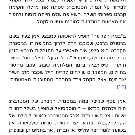
לבידור קל ונמוך, הסטרברג ניסתה את מזלה והקימה
קברט ספרותי משלה. השאיפה שלה הייתה לנסות ולהפוך
את האמנות המודרנית למובנת ונגישה לקהל.
ב"במה הפרועה" הופיע לראשונה כמבצע אמן צעיר בשם
ברטולט ברכט, שכוכבו החל לדרוך בתקופה זו. במסגרת
הקברט הוא ביצע שיר סאטירי על התנהלות הצבא בזמן
המלחמה הגדולה, שנקרא "הבלדה על החייל המת". השיר
תיאר סיטואציה בזמן המלחמה שבה, עקב מחסור
בחיילים, המפקדים שולחים לחזית חייל שכבר מת; השיר
יצר זעם אצל הקהל וירד במהרה מהתוכנית האמנותית.
[10]
אמן נוסף שקיבל במה במסגרת הקברט של הסטרברג
היה וילהלם בנדאו – הומוסקסואל שהופיע בשלל דמויות
נשיות ויצר חשש גדול אצל הסטרברג באשר ליכולת של
הקהל לקבלו. בנדאו יצר דמויות נשיות שלכאורה אין
בכוונתן לומר דבר פוליטי או חברתי, אך בתמימותן ובשפתן