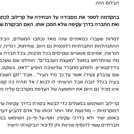
הבלום הזה.
בהקדמה לספר את מסבירה על הבחירה של קרילוב לכתו
ואת החברה בדרך עקיפה שלא תסכן אותו. האם הביקורת שלו
למרות שעברו כמאתיים שנה מאז נכתבו המשלים, הביקו
ההתנהלויות החברתיות רלוונטית גם היום. שחיתות, רמייה, עור
הנראה, אפיונים אנושיים שקיימים בכל תרבות, בכל חברה וב
מה שהתרחש במשל "מועצת העכברים". הוחלט שם שעכברים
בדירקטוריון. ולפתע מתברר שלישיבה הופיע "לאט, בשקט, 
שם עכברון צעיר/ אשר על כך מיד העיר"…אבל "זקן השבט 
בעיה בגלל זנבו/ אבל הרשיתי לו לבוא./ אל תהיה כה קטנו
אינו מכיר גם היום את התופעה של העדפת מקורבים עליה מד
קרילוב השתמש במשלים כדי לבטא בקורת בדרך עקיפה שלא 
דמוקרטיות – מודגשת יותר ויותר זכותו של אדם להביע דעה 
באופן ישיר ולא בדרכי עקיפין. ואף-על-פי-כן השימוש במ
חברתיים עשוי להוסיף שנינות וחן לדיבור הביקורתי הישיר.