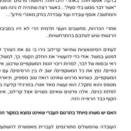
בדקה אפשרויות/ באתרי היכרויות/ חיפשה פרטים ונתוני
"אשר דבר ממש בלי סוף/"…כאשר רצה שתהיה לו גינה משלו
והמחשב/ אוסף עובדה ועוד עובדה/ בודק מאגרי מידע"…
אתרי הכרויות, מחשבים ויועצי תדמית הרי לא היו בסביב
הרגשתי שיש לשלבם בהתרחשויות..
לעתים הסיטואציות שתיאר קרילוב גירו בי גם את הצורך ל
לפגוע במשל. אולי כדי להעשיר את החלק הקומי. כך, למשל, 
ראי ובסופו של דבר, למרות ריבוי זוגות המשקפיים שרכש, אינ
כפיים/ נפץ את כל המשקפיים/ ישב לו בין הרסיסים/ עם ש
המשקפיים, כשהוא מרגיש שאיננו רואה טוב מספיק, תיארתי
מטפס והוא נתקל./ הוא נעשה מאד אטי/ בתרגילי קליעה מחט
לפלות כנים/. אלה פרטים שאינם מצויים אצל קרילוב, א
הקוף כבד הראייה הזה.
האם יש משהו מיוחד בתרגום העברי שאיננו נמצא במקור הר
העובדה שהמשלים מתורגמים לעברית מאפשרת להשתעשע 