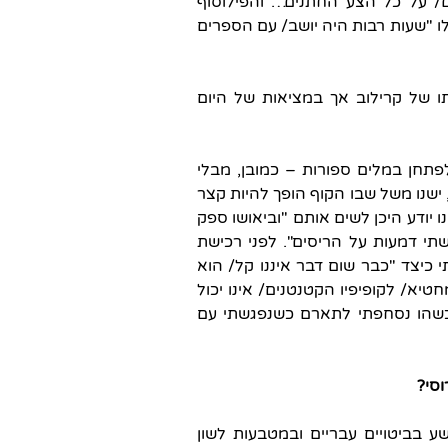
ם/ על כל הצע החתנים…"והפילוסוף
 "שעות רבות היה יושב/ עם הספרים
תו של קרילוב אך במציאות של היום
פתחן במלים ספורות – כמובן, מבלי
ישנו משל שבו הקוף הופך להיות קצר
ו יודע היכן לשים אותם "וביאושו ספק
תי דמעות על הריסים". לפני רכישת
 כיצד "כבר שום דבר איננו קל/ הוא
יא/ לקופיפיו הקטנטנים/ אינו יכול
יכשהו נסחפתי לתארם כשנפגשתי עם
וסי?
בביטויים עבריים ובמטבעות לשון