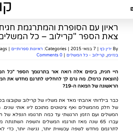
ראיון עם הסופרת והמתרגמת חגית 
צאת הספר "קרילוב – כל המשלים
By
ירין כץ
|
7 במאי 2015
|
Categories:
ראיונות ספרותיים
|
ags:
בנזימן
,
קרילוב - כל המשלים
|
0 Comments
היי חגית, בימים אלה רואה אור בתרגומך הספר "כל המש
(הוצאת כרמל). מה גרם לך להחליט לתרגם מחדש את המש
הראשונה של המאה ה-19?
כבר בילדותי אהבתי מאד את משליו של קרילוב שקובצו בספ
של חלק מהמשלים ואף ציטוטים מתוכם ליוו אותי שנים. מ
המשלים ועם הזמן הרגשתי עד כמה תרגומו הנפלא של חנני
עברו 65 שנה מאז תורגמו המשלים והשפה השתנתה
לתרגמם מחדש לשפה עכשווית יותר, נגישה יותר, כדי ל