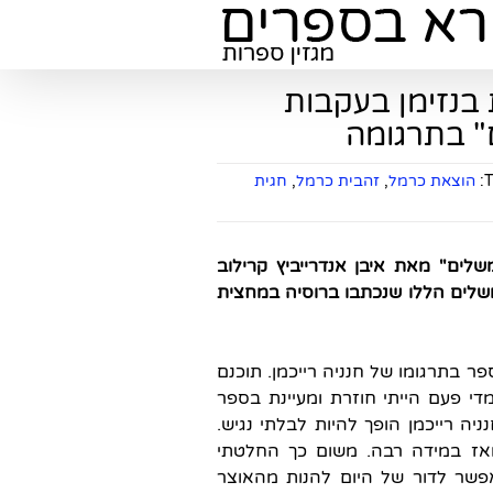
בנזימן בעקבות
" בתרגומה
T
הוצאת כרמל
,
זהבית כרמל
,
חגית
לים" מאת איבן אנדרייביץ קרילוב
לים הללו שנכתבו ברוסיה במחצית
ר בתרגומו של חנניה רייכמן. תוכנם
די פעם הייתי חוזרת ומעיינת בספר
ה רייכמן הופך להיות לבלתי נגיש.
 מאז במידה רבה. משום כך החלטתי
אפשר לדור של היום להנות מהאוצר