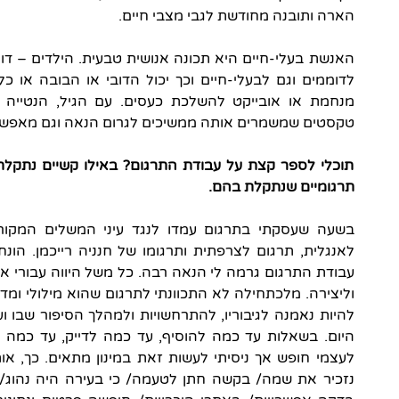
הארה ותובנה מחודשת לגבי מצבי חיים.
האנשת בעלי-חיים היא תכונה אנושית טבעית. הילדים – דווק
לדוממים וגם לבעלי-חיים וכך יכול הדובי או הבובה או כ
מנחמת או אובייקט להשלכת כעסים. עם הגיל, הנטייה 
טקסטים שמשמרים אותה ממשיכים לגרום הנאה וגם מאפשרים
תוכלי לספר קצת על עבודת התרגום? באילו קשיים נתקלת?
תרגומיים שנתקלת בהם.
בשעה שעסקתי בתרגום עמדו לנגד עיני המשלים המקור
לאנגלית, תרגום לצרפתית ותרגומו של חנניה רייכמן. הונחי
עבודת התרגום גרמה לי הנאה רבה. כל משל היווה עבורי 
וליצירה. מלכתחילה לא התכוונתי לתרגום שהוא מילולי ומדו
להיות נאמנה לגיבוריו, להתרחשויות ולמהלך הסיפור שבו ו
היום. בשאלות עד כמה להוסיף, עד כמה לדייק, עד כמה לג
לעצמי חופש אך ניסיתי לעשות זאת במינון מתאים. כך, א
נזכיר את שמה/ בקשה חתן לטעמה/ כי בעירה היה נהוג/ ע