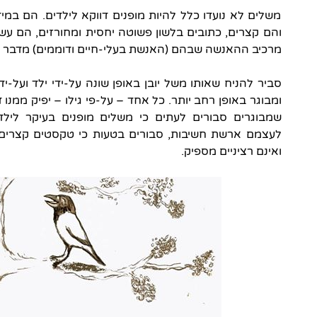
משלים לא נועדו כלל להיות מופנים דווקא לילדים. הם במי
והם קצרים, כתובים בלשון פשוטה יחסית ומחורזים, הם עשו
מרכיב ההאנשה שבהם (האנשת בעלי-חיים ודוממים) מדבר א
סביר להניח שאותו משל יובן באופן שונה על-ידי ילד ועל-ידי 
ומבוגר באופן רחב יותר. כל אחד – על-פי גילו – יפיק ממנ
שמבוגרים סבורים לעתים כי משלים מופנים בעיקר לילד
לעצמם ארשת חשיבות, סבורים בטעות כי טקסטים קצרים, ה
ואינם רציניים מספיק.