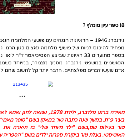
8) ספר עיון מומלץ ?
נירנברג 1946 – הראיונות הגנוזים עם פושעי המלחמה הנאצים.
מפחיד להיכנס למוח של פושעי מלחמה נאצים כגון הרמן גרינ
בספר מתועדים 33 ראיונות שביצע הפסיכיאטר ד"ר
הנאשמים במשפטי נירנברג. מסמך מצמרר, במיוחד כשמבי
אדם שעשו דברים מפלצתיים. הרבה יותר קל לחשוב שהם לא 
***
מאירה ברנע גולדברג, ילידת 1978, נ
בעיר פ"ת. במשך שנה כתבה טור במאקו בשם "סופר מאמי" 
טור בעילום שם,בשם "ילד מיוחד שלי" בו תיארה את חו
האוטיסטי. בעלת טור ביקורת ספרות ילדים בשם "הספריה 