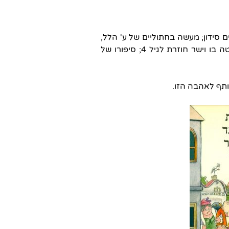
 סידון; מעשה בחתוליים של ע' הלל,
הישן עם האיורים הנפלאים של אלונה פרנקל. אני רק מביטה בו וישר חוזרת לגיל 4; סיפורו של
ותף לאהבה הזו.