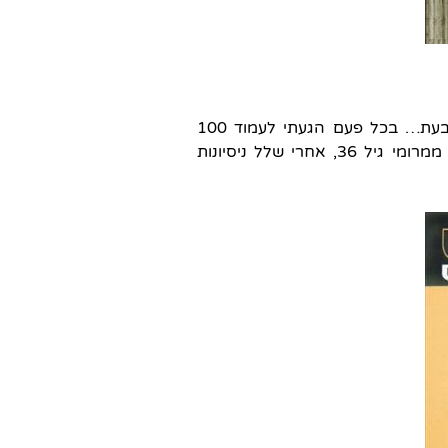
אני מתביישת להודות אבל…. יוליסס. באמת שניסיתי. נשבעת… בכל פעם הגעתי לעמוד 100
והתייאשתי. בגיל 18 חשבתי שאולי אני צעירה מידי. היום ממרומי גיל 36, אחרי שלל ניסיונות