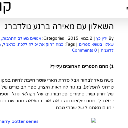
השאלון עם מאירה ברנע גולדברג
By
ירין כץ
|
2 במאי 2015
|
Categories:
אנשים מעולם התרבות, ה
שאלון בנושא ספרים
|
Tags:
כמה רחוק את יכולה ללכת
,
כראמל
,
מ
לדוגמה
|
0 Comments
1) מהם הספרים האהובים עלייך?
קשה מאד לבחור אבל סדרת הארי פוטר חייבת להיות במקום
טרחני להפליא), בניגוד להוראות היצרן, ספר הביכורים של
של דורון נשר, סיפורים פטרבורגיים של ניקולאי גוגל וס
ימאס לי ממנו שלאחרונה ראה אור בהוצאה מחודשת וטוב
יומנים מאתמול של שבתי טבת.