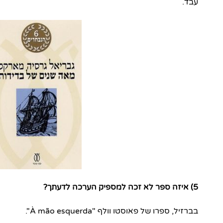
עבד.
5) איזה ספר לא זכה למספיק הערכה לדעתך?
בברזיל, ספרו של פאוסטו וולף "À mão esquerda".