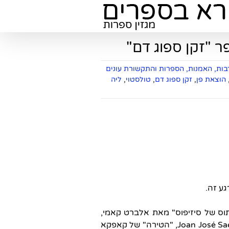
 "זקן ספוג דם"
ות, האמנות, הספרות והתקשורת עונים
הוצאת פן
,
זקן ספוג דם
,
טולסטוי
,
ליה
ע זה.
Grande Se מאת Guimarães Rosa, "המיתוס של סיזיפוס" מאת אלברט קאמי,
The Crossing מאת קומארק מקארתי, Las nubes מאת Joan José Saer, "הטירה" של קאפקא