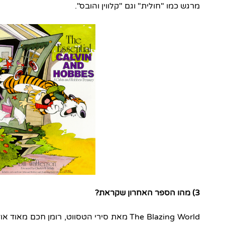
מרגש כמו "חולית" וגם "קלווין והובס".
3) מהו הספר האחרון שקראת?
The Blazing World מאת סירי הטסווט, רומן חכ