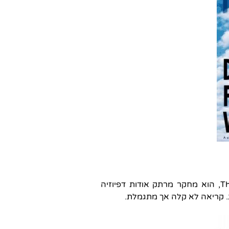
ספרו של תומס מקווילי, The Shape of Ancient Thought, הוא מחקר מרתק אודות דפיוזיה
יות. קריאה לא קלה אך מתגמלת.